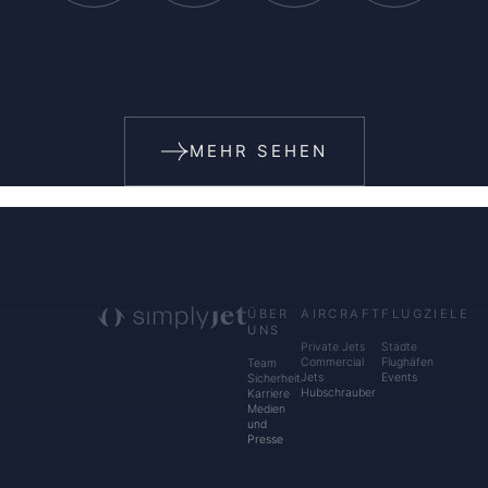
MEHR SEHEN
ÜBER
AIRCRAFT
FLUGZIELE
UNS
Private Jets
Städte
Commercial
Flughäfen
Team
Jets
Events
Sicherheit
Hubschrauber
Karriere
Medien
und
Presse