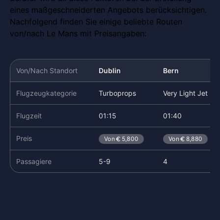
eines maßgeschneiderten Angebots berücksichtigen.
Nachfolgend finden Sie einige beliebte Routen
von/nach Le Mans mit Preisangaben:
Von/Nach Standort
Dublin
Bern
Flugzeugkategorie
Turboprops
Very Light Jet
Flugzeit
01:15
01:40
Preis
Von
5,800
Von
8,880
Passagiere
5-9
4