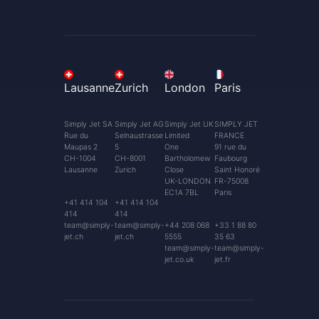
Lausanne
Zurich
London
Paris
Simply Jet SA
Simply Jet AG
Simply Jet UK
SIMPLY JET
Rue du
Selnaustrasse
Limited
FRANCE
Maupas 2
5
One
91 rue du
CH-1004
CH-8001
Bartholomew
Faubourg
Lausanne
Zurich
Close
Saint Honoré
UK-LONDON
FR-75008
EC1A 7BL
Paris
+41 414 104
+41 414 104
414
414
team@simply-
team@simply-
+44 208 068
+33 1 88 80
jet.ch
jet.ch
5555
35 63
team@simply-
team@simply-
jet.co.uk
jet.fr