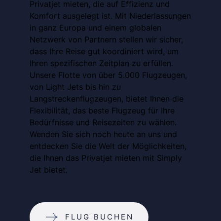
Privatjet mieten, die auf Effizienz und
Komfort ausgelegt ist. Mit Niederlassungen
in ganz Europa und einem globalen
Netzwerk von Partnern stellen wir sicher,
dass Ihre Reise gut koordiniert wird, um
Ihren spezifischen Zeitplan zu erfüllen.
Unsere Flotte von über 5.000 Flugzeugen,
von Light Jets bis hin zu
Langstreckenflugzeugen, bietet Ihnen die
Flexibilität, das beste Flugzeug für Ihre
Bedürfnisse und Reisezeiten zu wählen.
Wenden Sie sich noch heute an uns und
entdecken Sie die Welt der Möglichkeiten,
die Ihnen das Privatjet mieten mit Simply
Jet bietet.
FLUG BUCHEN