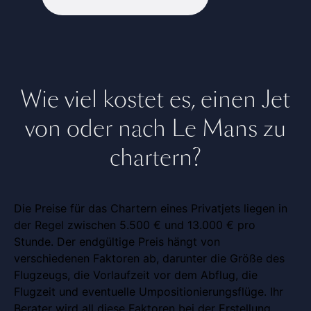
Wie viel kostet es, einen Jet
von oder nach Le Mans zu
chartern?
Die Preise für das Chartern eines Privatjets liegen in
der Regel zwischen 5.500 € und 13.000 € pro
Stunde. Der endgültige Preis hängt von
verschiedenen Faktoren ab, darunter die Größe des
Flugzeugs, die Vorlaufzeit vor dem Abflug, die
Flugzeit und eventuelle Umpositionierungsflüge. Ihr
Berater wird all diese Faktoren bei der Erstellung