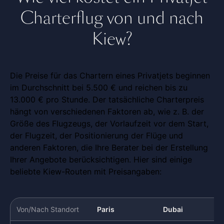
Charterflug von und nach
Kiew?
Die Preise für das Chartern eines Privatjets beginnen
im Durchschnitt bei 5.500 € und reichen bis zu
13.000 € pro Stunde. Der tatsächliche Charterpreis
hängt von verschiedenen Faktoren ab, wie z. B. der
Größe des Flugzeugs, der Vorlaufzeit vor dem Start,
der Flugzeit, der Positionierung der Flüge und
anderen Faktoren, die Ihre Berater bei der Erstellung
Ihrer Angebote berücksichtigen. Hier sind einige
beliebte Kiew-Routen mit Preisangaben:
Von/Nach Standort
Paris
Dubai