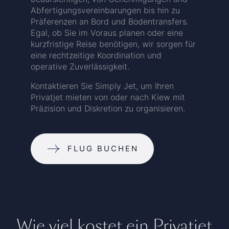
Abfertigungsvereinbarungen bis hin zu
Präferenzen an Bord und Bodentransfers.
Egal, ob Sie im Voraus planen oder eine
kurzfristige Reise benötigen, wir sorgen für
eine rechtzeitige Koordination und
operative Zuverlässigkeit.
Kontaktieren Sie Simply Jet, um Ihren
Privatjet mieten von oder nach Kiew mit
Präzision und Diskretion zu organisieren.
FLUG BUCHEN
Wie viel kostet ein Privatjet