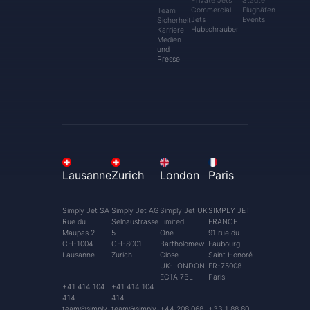
Private Jets
Städte
Commercial
Flughäfen
Team
Jets
Events
Sicherheit
Hubschrauber
Karriere
Medien
und
Presse
Lausanne
Zurich
London
Paris
Simply Jet SA
Simply Jet AG
Simply Jet UK
SIMPLY JET
Rue du
Selnaustrasse
Limited
FRANCE
Maupas 2
5
One
91 rue du
CH-1004
CH-8001
Bartholomew
Faubourg
Lausanne
Zurich
Close
Saint Honoré
UK-LONDON
FR-75008
EC1A 7BL
Paris
+41 414 104
+41 414 104
414
414
team@simply-
team@simply-
+44 208 068
+33 1 88 80