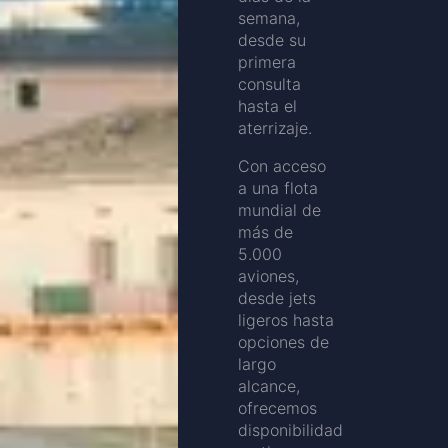
semana,
desde su
primera
consulta
hasta el
aterrizaje.
Con acceso
a una flota
mundial de
más de
5.000
aviones,
desde jets
ligeros hasta
opciones de
largo
alcance,
ofrecemos
disponibilidad