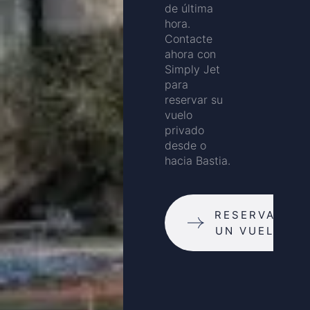
de última
hora.
Contacte
ahora con
Simply Jet
para
reservar su
vuelo
privado
desde o
hacia Bastia.
RESERVAR
UN VUELO