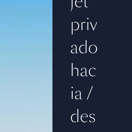
jet
priv
ado
hac
ia /
des