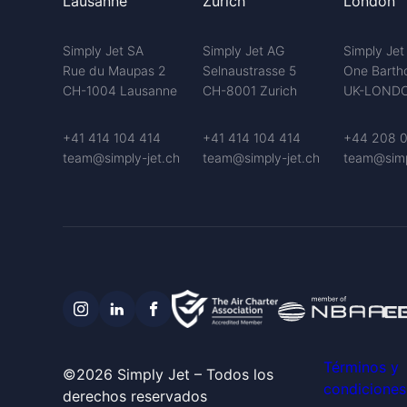
Lausanne
Zurich
London
Simply Jet SA
Simply Jet AG
Simply Jet
Rue du Maupas 2
Selnaustrasse 5
One Barth
CH-1004 Lausanne
CH-8001 Zurich
UK-LONDO
+41 414 104 414
+41 414 104 414
+44 208 0
team@simply-jet.ch
team@simply-jet.ch
team@simp
Términos y
©2026 Simply Jet – Todos los
condiciones
derechos reservados