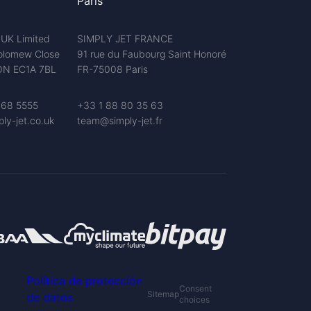
Paris
 UK Limited
SIMPLY JET FRANCE
olomew Close
91 rue du Faubourg Saint Honoré
N EC1A 7BL
FR-75008 Paris
68 5555
+33 1 88 80 35 63
ly-jet.co.uk
team@simply-jet.fr
Política de protección
Consent
Sitemap
de datos
choices