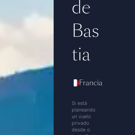
de
Bas
tia
Francia
Si está
planeando
un vuelo
privado
desde o