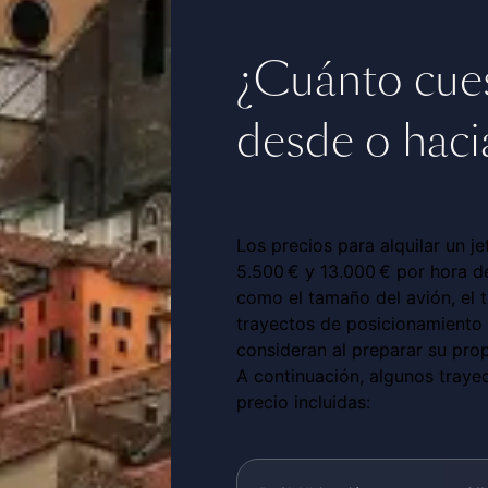
¿Cuánto cuest
desde o haci
Los precios para alquilar un j
5.500 € y 13.000 € por hora de
como el tamaño del avión, el t
trayectos de posicionamiento 
consideran al preparar su pro
A continuación, algunos traye
precio incluidas: