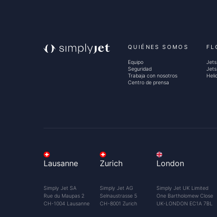
QUIÉNES SOMOS
FL
Equipo
Jets
Seguridad
Jets
Trabaja con nosotros
Heli
Centro de prensa
A
l
Lausanne
Zurich
London
q
Simply Jet SA
Simply Jet AG
Simply Jet UK Limited
Rue du Maupas 2
Selnaustrasse 5
One Bartholomew Close
CH-1004 Lausanne
CH-8001 Zurich
UK-LONDON EC1A 7BL