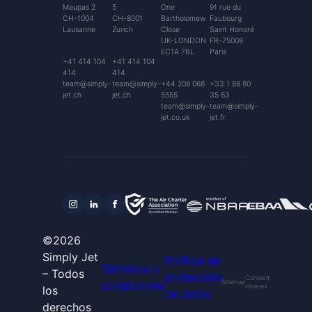
Maupas 2
5
One
91 rue du
CH-1004
CH-8001
Bartholomew
Faubourg
Lausanne
Zurich
Close
Saint Honoré
UK-LONDON
FR-75008
EC1A 7BL
Paris
+41 414 104
+41 414 104
414
414
team@simply-
team@simply-
+44 208 068
+33 1 88 80
jet.ch
jet.ch
5555
35 63
team@simply-
team@simply-
jet.co.uk
jet.fr
©2026
Simply Jet
Política de
Términos y
– Todos
protección
Consent
condiciones
Sitemap
choices
los
de datos
derechos