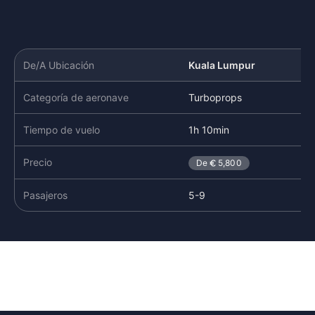
De/A Ubicación
Kuala Lumpur
Si
Categoría de aeronave
Turboprops
Li
Tiempo de vuelo
1h 10min
1h
Precio
De
5,800
Pasajeros
5-9
6-