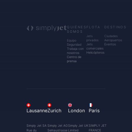
QUIÉNES
FLOTA
DESTINOS
SOMOS
Jets
Ciudades
privados
Aeropuertos
Equipo
Jets
Eventos
Seguridad
comerciales
Trabaja con
Helicópteros
nosotros
Centro de
prensa
Lausanne
Zurich
London
Paris
Simply Jet SA
Simply Jet AG
Simply Jet UK
SIMPLY JET
Rue du
Selnaustrasse
Limited
FRANCE