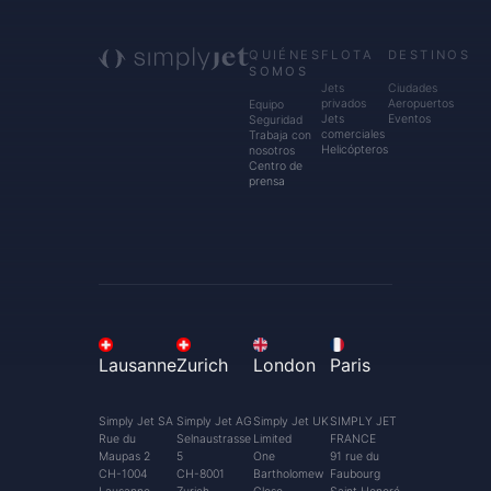
QUIÉNES
FLOTA
DESTINOS
SOMOS
Jets
Ciudades
privados
Aeropuertos
Equipo
Jets
Eventos
Seguridad
comerciales
Trabaja con
Helicópteros
nosotros
Centro de
prensa
Lausanne
Zurich
London
Paris
Simply Jet SA
Simply Jet AG
Simply Jet UK
SIMPLY JET
Rue du
Selnaustrasse
Limited
FRANCE
Maupas 2
5
One
91 rue du
CH-1004
CH-8001
Bartholomew
Faubourg