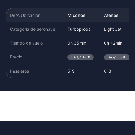
De/A Ubicación
Miconos
Atenas
Categoría de aeronave
Turboprops
Light Jet
Tiempo de vuelo
0h 35min
0h 42min
Precio
De
5,800
De
7,800
Pasajeros
5-9
6-8