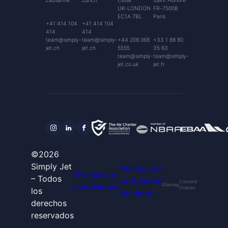
Lausanne
Zurich
Close
Saint Honoré
UK-LONDON
FR-75008
EC1A 7BL
Paris
+41 414 104
+41 414 104
414
414
team@simply-
team@simply-
+44 208 068
+33 1 88 80
jet.ch
jet.ch
5555
35 63
team@simply-
team@simply-
jet.co.uk
jet.fr
©2026
Simply Jet
Política de
Términos y
– Todos
protección
Consent
condiciones
Sitemap
choices
los
de datos
derechos
reservados