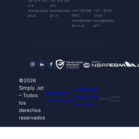
+41 414 104
+41 414 104
414
414
team@simply-
team@simply-
+44 208 068
+33 1 88 80
jet.ch
jet.ch
5555
35 63
team@simply-
team@simply-
jet.co.uk
jet.fr
©2026
Simply Jet
Política de
Términos y
– Todos
protección
Consent
condiciones
Sitemap
choices
los
de datos
derechos
reservados