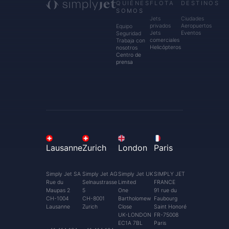
QUIÉNES
FLOTA
DESTINOS
SOMOS
Jets
Ciudades
privados
Aeropuertos
Equipo
Jets
Eventos
Seguridad
comerciales
Trabaja con
Helicópteros
nosotros
Centro de
prensa
Lausanne
Zurich
London
Paris
Simply Jet SA
Simply Jet AG
Simply Jet UK
SIMPLY JET
Rue du
Selnaustrasse
Limited
FRANCE
Maupas 2
5
One
91 rue du
CH-1004
CH-8001
Bartholomew
Faubourg
Lausanne
Zurich
Close
Saint Honoré
UK-LONDON
FR-75008
EC1A 7BL
Paris