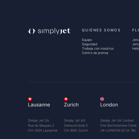
QUIÉNES SOMOS
FL
Equipo
Jets
Seguridad
Jets
Trabaja con nosotros
Heli
Centro de prensa
A
l
Lausanne
Zurich
London
q
Simply Jet SA
Simply Jet AG
Simply Jet UK Limited
Rue du Maupas 2
Selnaustrasse 5
One Bartholomew Close
CH-1004 Lausanne
CH-8001 Zurich
UK-LONDON EC1A 7BL