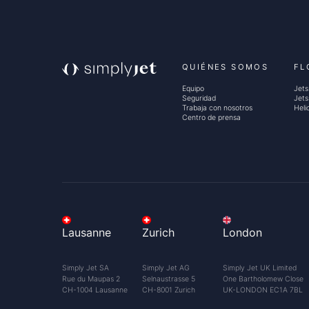
QUIÉNES SOMOS
FL
Equipo
Jets
Seguridad
Jets
Trabaja con nosotros
Heli
Centro de prensa
A
l
Lausanne
Zurich
London
q
Simply Jet SA
Simply Jet AG
Simply Jet UK Limited
Rue du Maupas 2
Selnaustrasse 5
One Bartholomew Close
CH-1004 Lausanne
CH-8001 Zurich
UK-LONDON EC1A 7BL