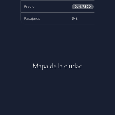
Precio
De
7,800
De
2
Pasajeros
6-8
8-9
Mapa de la ciudad