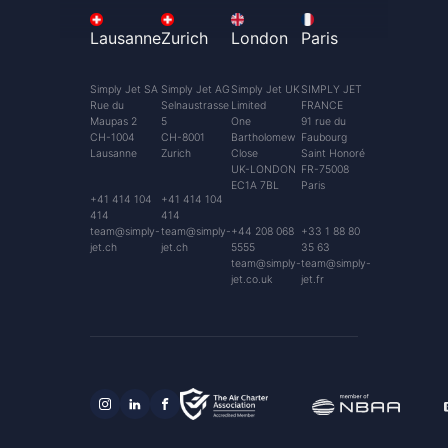
Lausanne
Zurich
London
Paris
Simply Jet SA
Simply Jet AG
Simply Jet UK
SIMPLY JET
Rue du
Selnaustrasse
Limited
FRANCE
Maupas 2
5
One
91 rue du
CH-1004
CH-8001
Bartholomew
Faubourg
Lausanne
Zurich
Close
Saint Honoré
UK-LONDON
FR-75008
EC1A 7BL
Paris
+41 414 104
+41 414 104
414
414
team@simply-
team@simply-
+44 208 068
+33 1 88 80
jet.ch
jet.ch
5555
35 63
team@simply-
team@simply-
jet.co.uk
jet.fr