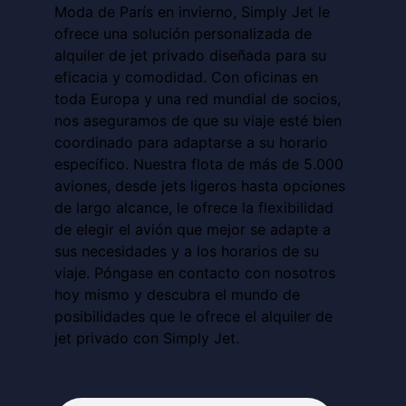
Moda de París en invierno, Simply Jet le
ofrece una solución personalizada de
alquiler de jet privado diseñada para su
eficacia y comodidad. Con oficinas en
toda Europa y una red mundial de socios,
nos aseguramos de que su viaje esté bien
coordinado para adaptarse a su horario
específico. Nuestra flota de más de 5.000
aviones, desde jets ligeros hasta opciones
de largo alcance, le ofrece la flexibilidad
de elegir el avión que mejor se adapte a
sus necesidades y a los horarios de su
viaje. Póngase en contacto con nosotros
hoy mismo y descubra el mundo de
posibilidades que le ofrece el alquiler de
jet privado con Simply Jet.