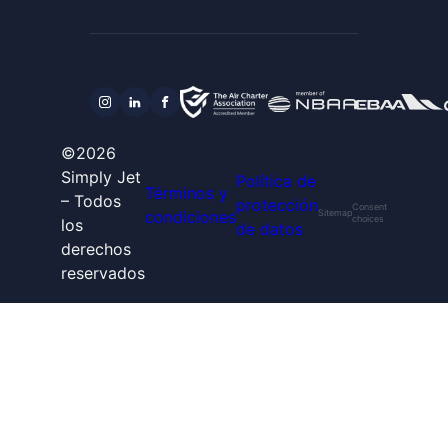
©2026
Simply Jet
Política de
Términos y
– Todos
protección
Consent
condiciones
Sitemap
choices
los
de datos
derechos
reservados