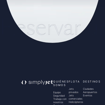
Reservar u
QUIÉNES
FLOTA
DESTINOS
SOMOS
Jets
Ciudades
privados
Aeropuertos
Equipo
Jets
Eventos
Seguridad
comerciales
Trabaja con
Helicópteros
nosotros