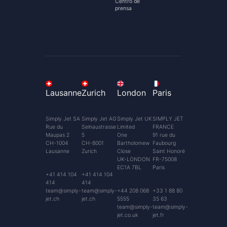
Centro de
prensa
Lausanne
Zurich
London
Paris
Simply Jet SA
Simply Jet AG
Simply Jet UK
SIMPLY JET
Rue du
Selnaustrasse
Limited
FRANCE
Maupas 2
5
One
91 rue du
CH-1004
CH-8001
Bartholomew
Faubourg
Lausanne
Zurich
Close
Saint Honoré
UK-LONDON
FR-75008
EC1A 7BL
Paris
+41 414 104
+41 414 104
414
414
team@simply-
team@simply-
+44 208 068
+33 1 88 80
jet.ch
jet.ch
5555
35 63
team@simply-
team@simply-
jet.co.uk
jet.fr