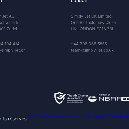
h
London
y Jet AG
Simply Jet UK Limited
ustrasse 5
One Bartholomew Close
01 Zurich
UK-LONDON EC1A 7BL
14 104 414
+44 208 068 5555
simply-jet.ch
team@simply-jet.co.uk
Conditions générales
Politique de protection 
its réservés