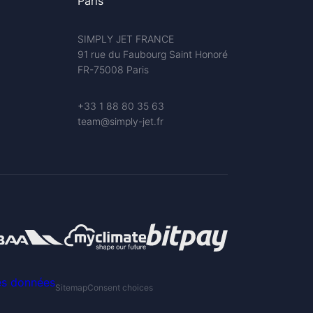
Paris
SIMPLY JET FRANCE
91 rue du Faubourg Saint Honoré
FR-75008 Paris
+33 1 88 80 35 63
team@simply-jet.fr
des données
Sitemap
Consent choices