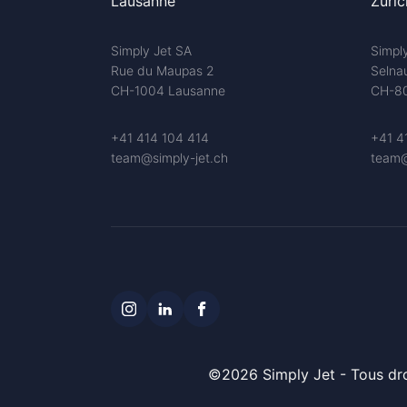
Lausanne
Zuric
Simply Jet SA
Simpl
Rue du Maupas 2
Selna
CH-1004 Lausanne
CH-80
+41 414 104 414
+41 4
team@simply-jet.ch
team@
©2026 Simply Jet - Tous dro