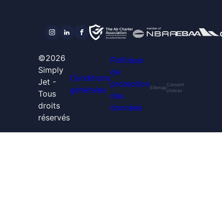
©2026
Politique
Simply
de
Conditions
Jet -
protection
Consent
générales
Sitemap
choices
Tous
des
droits
données
réservés