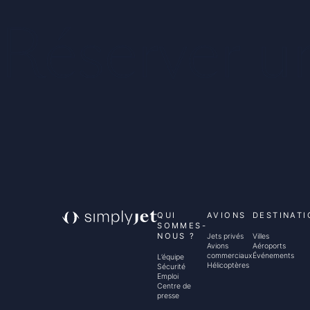
Réserver u
QUI
AVIONS
DESTINATI
SOMMES-
NOUS ?
Jets privés
Villes
Avions
Aéroports
commerciaux
Événements
L’équipe
Hélicoptères
Sécurité
Emploi
Centre de
presse