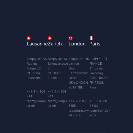
Lausanne
Zurich
London
Paris
Simply Jet SA
Simply Jet AG
Simply Jet UK
SIMPLY JET
Rue du
Selnaustrasse
Limited
FRANCE
Maupas 2
5
One
91 rue du
CH-1004
CH-8001
Bartholomew
Faubourg
Lausanne
Zurich
Close
Saint Honoré
UK-LONDON
FR-75008
EC1A 7BL
Paris
+41 414 104
+41 414 104
414
414
team@simply-
team@simply-
+44 208 068
+33 1 88 80
jet.ch
jet.ch
5555
35 63
team@simply-
team@simply-
jet.co.uk
jet.fr