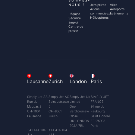
SOMMES-
NOUS ?
Jets privés
Villes
Avions
Aéroports
commerciaux
Événements
L’équipe
Hélicoptères
Sécurité
Emploi
Centre de
presse
Lausanne
Zurich
London
Paris
Simply Jet SA
Simply Jet AG
Simply Jet UK
SIMPLY JET
Rue du
Selnaustrasse
Limited
FRANCE
Maupas 2
5
One
91 rue du
CH-1004
CH-8001
Bartholomew
Faubourg
Lausanne
Zurich
Close
Saint Honoré
UK-LONDON
FR-75008
EC1A 7BL
Paris
+41 414 104
+41 414 104
414
414