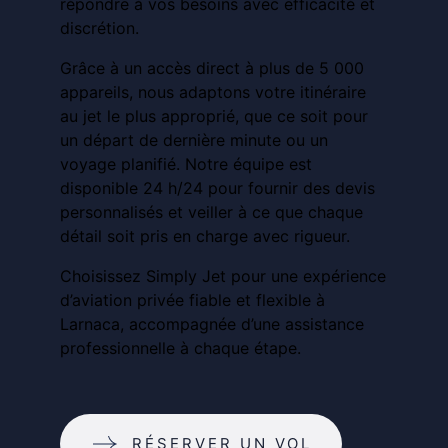
répondre à vos besoins avec efficacité et
discrétion.
Grâce à un accès direct à plus de 5 000
appareils, nous adaptons votre itinéraire
au jet le plus approprié, que ce soit pour
un départ de dernière minute ou un
voyage planifié. Notre équipe est
disponible 24 h/24 pour fournir des devis
personnalisés et veiller à ce que chaque
détail soit pris en charge avec rigueur.
Choisissez Simply Jet pour une expérience
d’aviation privée fiable et flexible à
Larnaca, accompagnée d’une assistance
professionnelle à chaque étape.
RÉSERVER UN VOL