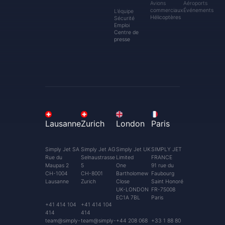
Avions
Aéroports
commerciaux
Événements
L’équipe
Hélicoptères
Sécurité
Emploi
Centre de
presse
Lausanne
Zurich
London
Paris
Simply Jet SA
Simply Jet AG
Simply Jet UK
SIMPLY JET
Rue du
Selnaustrasse
Limited
FRANCE
Maupas 2
5
One
91 rue du
CH-1004
CH-8001
Bartholomew
Faubourg
Lausanne
Zurich
Close
Saint Honoré
UK-LONDON
FR-75008
EC1A 7BL
Paris
+41 414 104
+41 414 104
414
414
team@simply-
team@simply-
+44 208 068
+33 1 88 80