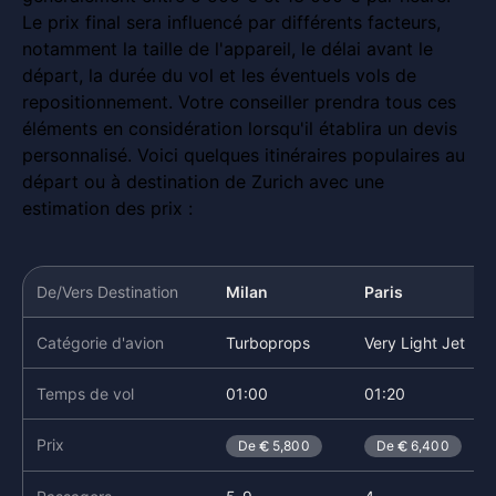
Le prix final sera influencé par différents facteurs,
notamment la taille de l'appareil, le délai avant le
départ, la durée du vol et les éventuels vols de
repositionnement. Votre conseiller prendra tous ces
éléments en considération lorsqu'il établira un devis
personnalisé. Voici quelques itinéraires populaires au
départ ou à destination de Zurich avec une
estimation des prix :
De/Vers Destination
Milan
Paris
Catégorie d'avion
Turboprops
Very Light Jet
Temps de vol
01:00
01:20
Prix
De
5,800
De
6,400