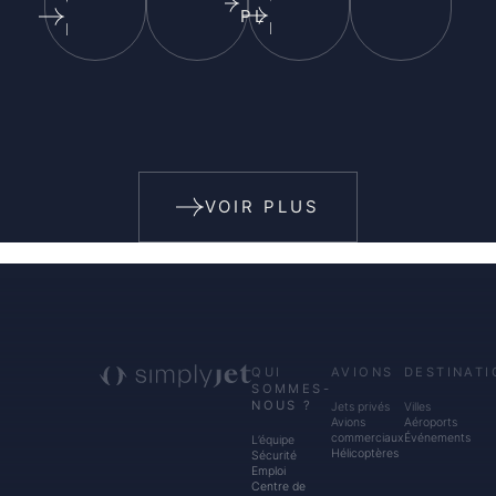
VOIR
VOIR
PLUS
PLUS
PLUS
VOIR PLUS
QUI
AVIONS
DESTINATI
SOMMES-
NOUS ?
Jets privés
Villes
Avions
Aéroports
commerciaux
Événements
L’équipe
Hélicoptères
Sécurité
Emploi
Centre de