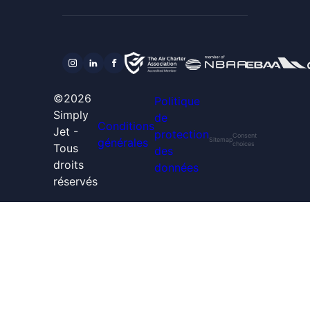
©2026
Politique
Simply
de
Conditions
Jet -
protection
Consent
générales
Sitemap
choices
Tous
des
droits
données
réservés