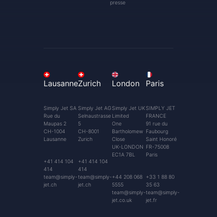
presse
Lausanne
Zurich
London
Paris
Simply Jet SA
Simply Jet AG
Simply Jet UK
SIMPLY JET
Rue du
Selnaustrasse
Limited
FRANCE
Maupas 2
5
One
91 rue du
CH-1004
CH-8001
Bartholomew
Faubourg
Lausanne
Zurich
Close
Saint Honoré
UK-LONDON
FR-75008
EC1A 7BL
Paris
+41 414 104
+41 414 104
414
414
team@simply-
team@simply-
+44 208 068
+33 1 88 80
jet.ch
jet.ch
5555
35 63
team@simply-
team@simply-
jet.co.uk
jet.fr