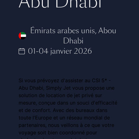
Abu Dhabi
Émirats arabes unis
,
Abou
Dhabi
01-04 janvier 2026
Si vous prévoyez d'assister au CSI 5* -
Abu Dhabi, Simply Jet vous propose une
solution de location de jet privé sur
mesure, conçue dans un souci d'efficacité
et de confort. Avec des bureaux dans
toute l'Europe et un réseau mondial de
partenaires, nous veillons à ce que votre
voyage soit bien coordonné pour