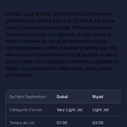
Les prix pour affréter un jet privé s'autonomisent
généralement entre 5 500 € et 13 000 € par heure.
Le prix final sera influencé par différents facteurs,
notamment la taille de l'appareil, le délai avant le
départ, la durée du vol et les éventuels vols de
repositionnement. Votre conseiller prendra tous ces
éléments en considération lorsqu'il établira un devis
personnalisé. Voici quelques itinéraires populaires au
départ ou à destination d'Abu Dhabi, ainsi que les
prix estimés :
De/Vers Destination
Dubaï
Riyad
Catégorie d'avion
Very Light Jet
Light Jet
Temps de vol
01:00
02:00