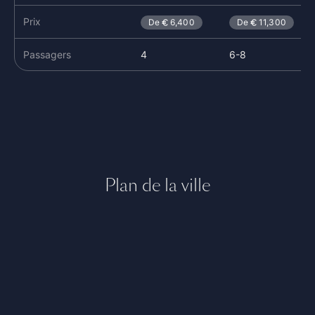
Prix
De
6,400
De
11,300
Passagers
4
6-8
Plan de la ville