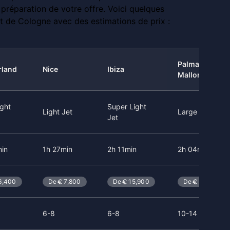
préparation de votre offre. Voici quelques
rt de Cologne avec des estimations de prix :
Palma de
rland
Nice
Ibiza
Mallorca
ight
Super Light
Light Jet
Large Jet
Jet
in
1h 27min
2h 11min
2h 04min
6,400
De
7,800
De
15,900
De
27,000
6-8
6-8
10-14