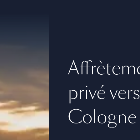
Affrèteme
privé ver
Cologne