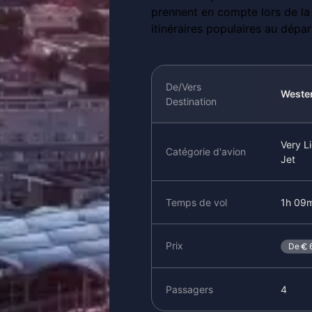
prennent en compte lors de la 
itinéraires populaires au dépa
De/Vers
Weste
Destination
Very L
Catégorie d'avion
Jet
Temps de vol
1h 09m
Prix
De
Passagers
4