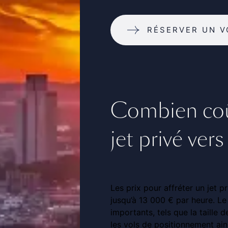
RÉSERVER UN V
Combien coût
jet privé ve
Les prix pour affréter un jet
jusqu’à 13 000 € par heure. Le
importants, tels que la taille d
les vols de positionnement ain