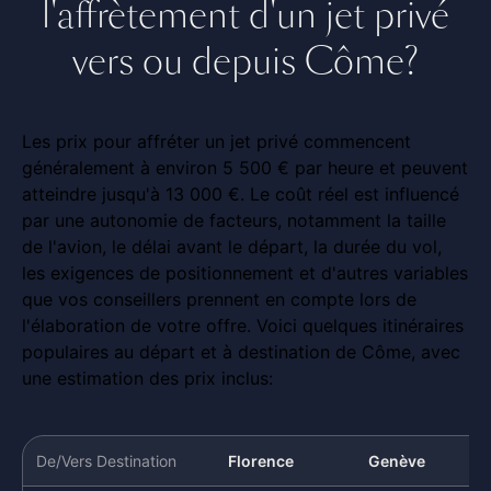
l'affrètement d'un jet privé
vers ou depuis Côme?
Les prix pour affréter un jet privé commencent
généralement à environ 5 500 € par heure et peuvent
atteindre jusqu'à 13 000 €. Le coût réel est influencé
par une autonomie de facteurs, notamment la taille
de l'avion, le délai avant le départ, la durée du vol,
les exigences de positionnement et d'autres variables
que vos conseillers prennent en compte lors de
l'élaboration de votre offre. Voici quelques itinéraires
populaires au départ et à destination de Côme, avec
une estimation des prix inclus:
De/Vers Destination
Florence
Genève