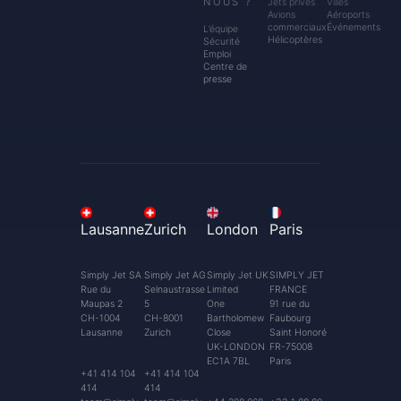
NOUS ?
Jets privés
Villes
Avions
Aéroports
commerciaux
Événements
L’équipe
Hélicoptères
Sécurité
Emploi
Centre de
presse
Lausanne
Zurich
London
Paris
Simply Jet SA
Simply Jet AG
Simply Jet UK
SIMPLY JET
Rue du
Selnaustrasse
Limited
FRANCE
Maupas 2
5
One
91 rue du
CH-1004
CH-8001
Bartholomew
Faubourg
Lausanne
Zurich
Close
Saint Honoré
UK-LONDON
FR-75008
EC1A 7BL
Paris
+41 414 104
+41 414 104
414
414