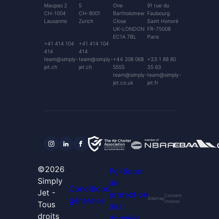
Maupas 2
5
One
91 rue du
CH-1004
CH-8001
Bartholomew
Faubourg
Lausanne
Zurich
Close
Saint Honoré
UK-LONDON
FR-75008
EC1A 7BL
Paris
+41 414 104
+41 414 104
414
414
team@simply-
team@simply-
+44 208 068
+33 1 88 80
jet.ch
jet.ch
5555
35 63
team@simply-
team@simply-
jet.co.uk
jet.fr
©2026
Politique
Simply
de
Conditions
Jet -
protection
Consent
générales
Sitemap
choices
Tous
des
droits
données