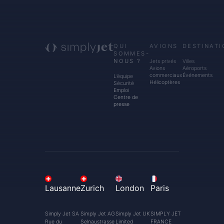
QUI
AVIONS
DESTINATI
SOMMES-
NOUS ?
Jets privés
Villes
Avions
Aéroports
commerciaux
Événements
L’équipe
Hélicoptères
Sécurité
Emploi
Centre de
presse
Lausanne
Zurich
London
Paris
Simply Jet SA
Simply Jet AG
Simply Jet UK
SIMPLY JET
Rue du
Selnaustrasse
Limited
FRANCE