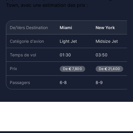
Town, avec une estimation des prix :
De/Vers Destination
Miami
New York
Catégorie d'avion
Light Jet
Midsize Jet
Temps de vol
01:30
03:50
Prix
De
7,800
De
21,400
Passagers
6-8
8-9