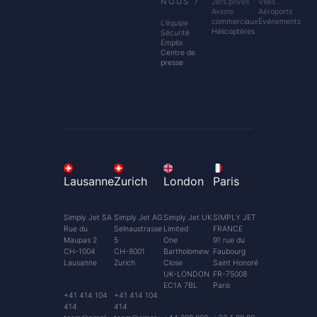
NOUS ?
Jets privés
Villes
Avions
Aéroports
commerciaux
Événements
L’équipe
Hélicoptères
Sécurité
Emploi
Centre de
presse
Lausanne
Zurich
London
Paris
Simply Jet SA
Simply Jet AG
Simply Jet UK
SIMPLY JET
Rue du
Selnaustrasse
Limited
FRANCE
Maupas 2
5
One
91 rue du
CH-1004
CH-8001
Bartholomew
Faubourg
Lausanne
Zurich
Close
Saint Honoré
UK-LONDON
FR-75008
EC1A 7BL
Paris
+41 414 104
+41 414 104
414
414