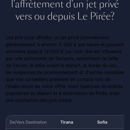
l'affrètement d'un jet privé
vers ou depuis Le Pirée?
Les prix pour affréter un jet privé commencent
généralement à environ 5 500 € par heure et peuvent
atteindre jusqu'à 13 000 €. Le coût réel est influencé
par une autonomie de facteurs, notamment la taille
de l'avion, le délai avant le départ, la durée du vol,
les exigences de positionnement et d'autres variables
que vos conseillers prennent en compte lors de
l'élaboration de votre offre. Voici quelques itinéraires
populaires au départ et à destination du Pirée, avec
une estimation des prix inclus:
De/Vers Destination
Tirana
Sofia