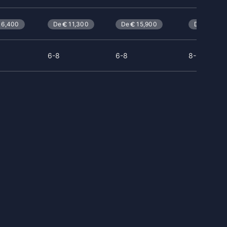
6,400
De
11,300
De
15,900
De
21,40
6-8
6-8
8-9