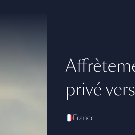
Affrèteme
privé vers
France