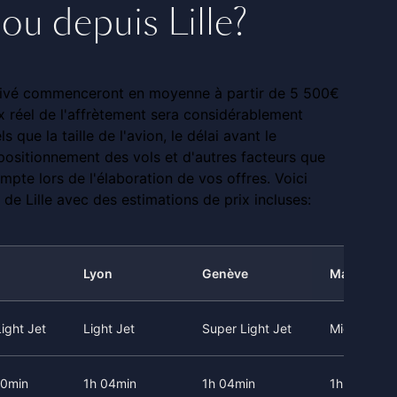
 ou depuis Lille?
 privé commenceront en moyenne à partir de 5 500€
ix réel de l'affrètement sera considérablement
s que la taille de l'avion, le délai avant le
 positionnement des vols et d'autres facteurs que
mpte lors de l'élaboration de vos offres. Voici
 de Lille avec des estimations de prix incluses:
Lyon
Genève
Marseille
ight Jet
Light Jet
Super Light Jet
Midsize Jet
40min
1h 04min
1h 04min
1h 20min