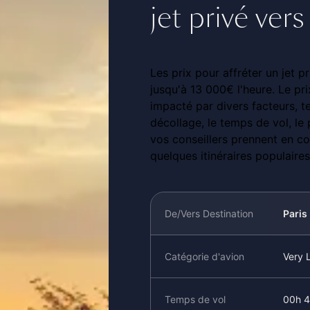
jet privé vers
Les prix pour affréter un jet
jusqu'à 13 000€ l'heure. Le pr
impacté par divers facteurs, tel
décollage, le temps de vol, le
vos conseillers prennent en co
quelques itinéraires populaires
De/Vers Destination
Paris
Catégorie d'avion
Very L
Temps de vol
00h 