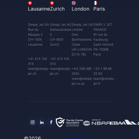
Lausanne
Zurich
London
Paris
Simply Jet SA
Simply Jet AG
Simply Jet UK
SIMPLY JET
Rue du
Selnaustrasse
Limited
FRANCE
Maupas 2
5
One
91 rue du
CH-1004
CH-8001
Bartholomew
Faubourg
Lausanne
Zurich
Close
Saint Honoré
UK-LONDON
FR-75008
EC1A 7BL
Paris
+41 414 104
+41 414 104
414
414
team@simply-
team@simply-
+44 208 068
+33 1 88 80
jet.ch
jet.ch
5555
35 63
team@simply-
team@simply-
jet.co.uk
jet.fr
©2026