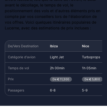
avant le décollage, le temps de vol, le
positionnement des vols et d'autres éléments pris en
compte par vos conseillers lors de l'élaboration de
vos offres. Voici quelques itinéraires populaires de
Lucerne, avec des estimations de prix incluses :
De/Vers Destination
Ibiza
Nice
Catégorie d'avion
Light Jet
Turboprops
Temps de vol
2h 00min
1h 05min
Prix
De
11,300
De
5,800
Passagers
6-8
5-9