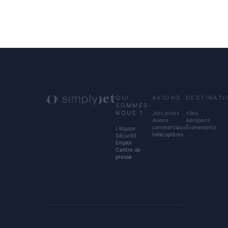
QUI
AVIONS
DESTINATI
SOMMES-
NOUS ?
Jets privés
Villes
Avions
Aéroports
commerciaux
Événements
L’équipe
Hélicoptères
Sécurité
Emploi
Centre de
presse