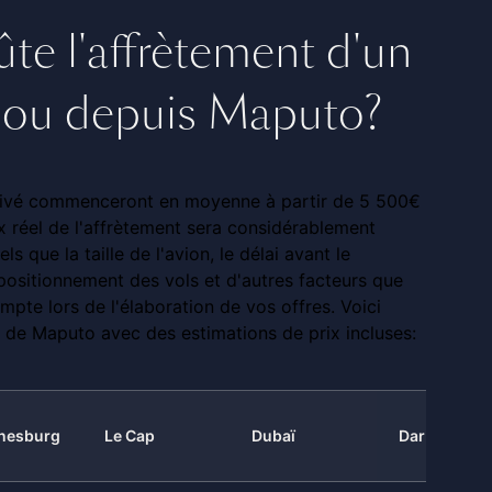
e l'affrètement d'un
rs ou depuis Maputo?
 privé commenceront en moyenne à partir de 5 500€
ix réel de l'affrètement sera considérablement
ls que la taille de l'avion, le délai avant le
 positionnement des vols et d'autres facteurs que
mpte lors de l'élaboration de vos offres. Voici
s de Maputo avec des estimations de prix incluses:
nesburg
Le Cap
Dubaï
Dar es Sala