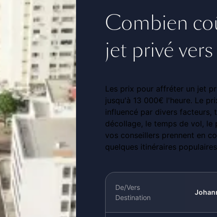
Combien coût
jet privé ve
Les prix pour affréter un jet
jusqu'à 13 000€ l'heure. Le pr
influencé par divers facteurs, te
décollage, le temps de vol, le
vos conseillers prennent en co
quelques itinéraires populaire
De/Vers
Johan
Destination