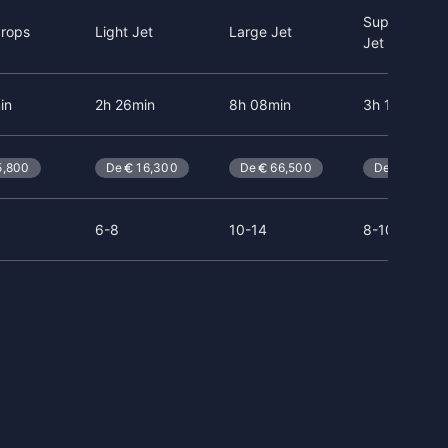
Super Midsi
rops
Light Jet
Large Jet
Jet
in
2h 26min
8h 08min
3h 18min
5,800
De
16,300
De
66,500
De
42,800
6-8
10-14
8-10