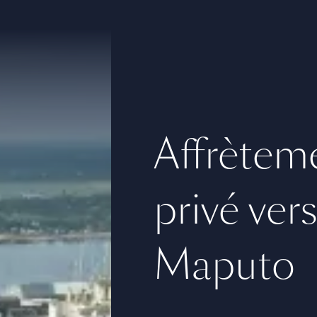
Affrèteme
privé ver
Maputo