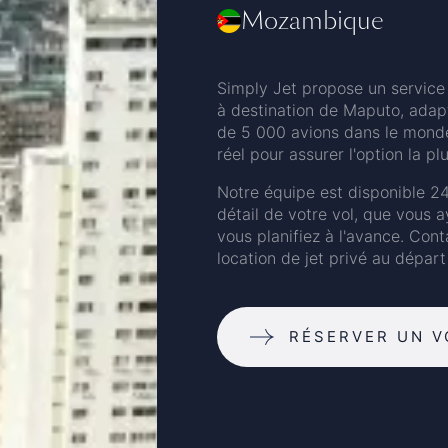
Mozambique
Simply Jet propose un service 
à destination de Maputo, adap
de 5 000 avions dans le monde 
réel pour assurer l'option la p
Notre équipe est disponible 24
détail de votre vol, que vous 
vous planifiez à l'avance. Con
location de jet privé au dépar
RÉSERVER UN V