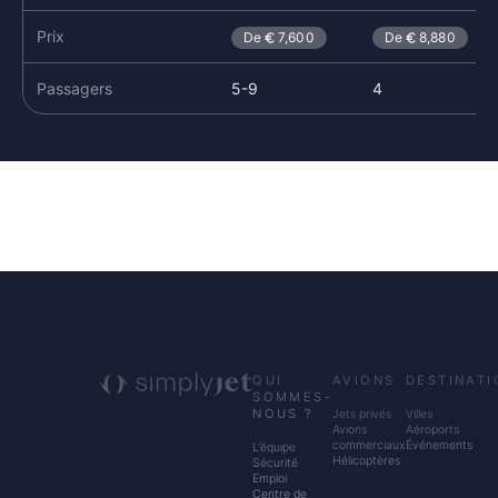
Prix
De
7,600
De
8,880
Passagers
5-9
4
QUI
AVIONS
DESTINATI
SOMMES-
NOUS ?
Jets privés
Villes
Avions
Aéroports
commerciaux
Événements
L’équipe
Hélicoptères
Sécurité
Emploi
Centre de