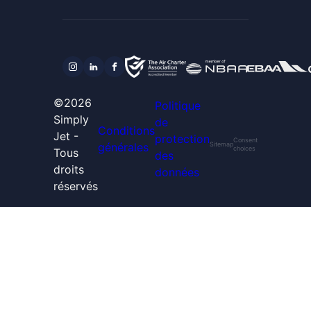
©2026
Politique
Simply
de
Conditions
Jet -
protection
Consent
générales
Sitemap
choices
Tous
des
droits
données
réservés