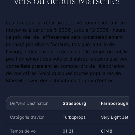
vers ou depuis Marseille?
Les prix pour affréter un jet privé commenceront en
moyenne à partir de 5 500€ jusqu'à 13 000€ l'heure.
Le prix réel de l'affrètement sera considérablement
impacté par divers facteurs, tels que la taille de
l'avion, le délai avant le décollage, le temps de vol, le
positionnement des vols et d'autres facteurs que vos
conseillers prennent en compte lors de l'élaboration
de vos offres. Voici quelques routes populaires de
Marseille avec des estimations de prix d'entrée:
De/Vers Destination
Strasbourg
Farnborough
Catégorie d'avion
Turboprops
Very Light Jet
Temps de vol
01:31
01:48