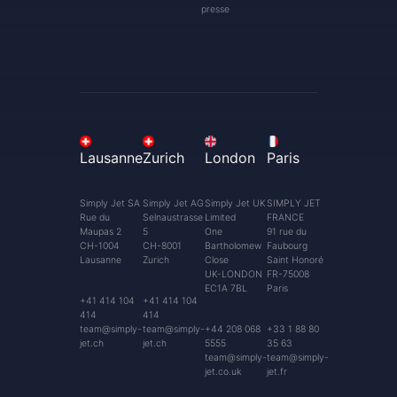
presse
Lausanne
Zurich
London
Paris
Simply Jet SA
Simply Jet AG
Simply Jet UK
SIMPLY JET
Rue du
Selnaustrasse
Limited
FRANCE
Maupas 2
5
One
91 rue du
CH-1004
CH-8001
Bartholomew
Faubourg
Lausanne
Zurich
Close
Saint Honoré
UK-LONDON
FR-75008
EC1A 7BL
Paris
+41 414 104
+41 414 104
414
414
team@simply-
team@simply-
+44 208 068
+33 1 88 80
jet.ch
jet.ch
5555
35 63
team@simply-
team@simply-
jet.co.uk
jet.fr