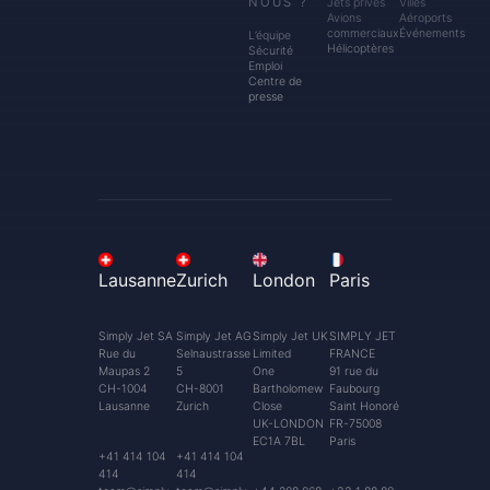
NOUS ?
Jets privés
Villes
Avions
Aéroports
commerciaux
Événements
L’équipe
Hélicoptères
Sécurité
Emploi
Centre de
presse
Lausanne
Zurich
London
Paris
Simply Jet SA
Simply Jet AG
Simply Jet UK
SIMPLY JET
Rue du
Selnaustrasse
Limited
FRANCE
Maupas 2
5
One
91 rue du
CH-1004
CH-8001
Bartholomew
Faubourg
Lausanne
Zurich
Close
Saint Honoré
UK-LONDON
FR-75008
EC1A 7BL
Paris
+41 414 104
+41 414 104
414
414