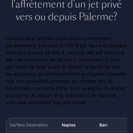
l'affrètement d'un jet privé
vers ou depuis Palerme?
Les prix pour affréter un jet privé commencent
généralement à environ 5 500 € par heure et peuvent
atteindre jusqu'à 13 000 €. Le coût réel est influencé
par une autonomie de facteurs, notamment la taille
de l'avion, le délai avant le départ, la durée du vol,
les exigences de positionnement et d'autres variables
que vos conseillers prennent en compte lors de
l'élaboration de votre offre. Voici quelques itinéraires
populaires au départ et à destination de Palerme,
avec une estimation des prix inclus:
De/Vers Destination
Naples
Bari