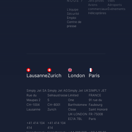
NOUS ?
Jets privés
Villes
Avions
Aéroports
commerciaux
Événements
L’équipe
Hélicoptères
Sécurité
Emploi
Centre de
presse
Lausanne
Zurich
London
Paris
Simply Jet SA
Simply Jet AG
Simply Jet UK
SIMPLY JET
Rue du
Selnaustrasse
Limited
FRANCE
Maupas 2
5
One
91 rue du
CH-1004
CH-8001
Bartholomew
Faubourg
Lausanne
Zurich
Close
Saint Honoré
UK-LONDON
FR-75008
EC1A 7BL
Paris
+41 414 104
+41 414 104
414
414