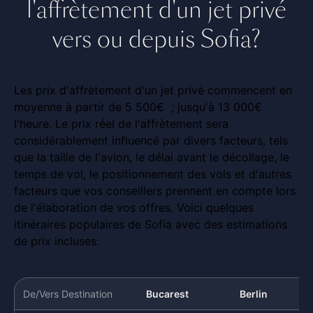
l'affrètement d'un jet privé
vers ou depuis Sofia?
Les prix d'affrètement d'un jet privé commencent en
moyenne à partir de 5 500€ ; jusqu'à 13 000€
l'heure. Le prix réel de l'affrètement sera
considérablement influencé par divers facteurs, tels
que la taille de l'avion, le délai avant le décollage, le
temps de vol, le positionnement des vols et d'autres
facteurs que vos conseillers prennent en compte lors
de l'élaboration de vos offres. Voici quelques
itinéraires populaires de Sofia avec des estimations
de prix incluses:
De/Vers Destination
Bucarest
Berlin