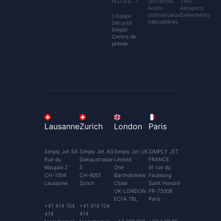
NOUS ?
Jets privés
Villes
Avions
Aéroports
commerciaux
Événements
L’équipe
Hélicoptères
Sécurité
Emploi
Centre de
presse
Lausanne
Zurich
London
Paris
Simply Jet SA
Simply Jet AG
Simply Jet UK
SIMPLY JET
Rue du
Selnaustrasse
Limited
FRANCE
Maupas 2
5
One
91 rue du
CH-1004
CH-8001
Bartholomew
Faubourg
Lausanne
Zurich
Close
Saint Honoré
UK-LONDON
FR-75008
EC1A 7BL
Paris
+41 414 104
+41 414 104
414
414