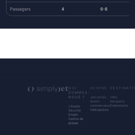
Passagers
4
6-8
QUI
AVIONS
DESTINATI
SOMMES-
NOUS ?
Jets privés
Villes
Avions
Aéroports
commerciaux
Événements
L’équipe
Hélicoptères
Sécurité
Emploi
Centre de
presse