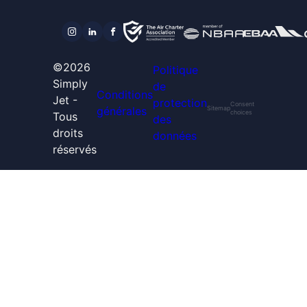
©2026
Politique
Simply
de
Conditions
Jet -
protection
Consent
générales
Sitemap
choices
Tous
des
droits
données
réservés