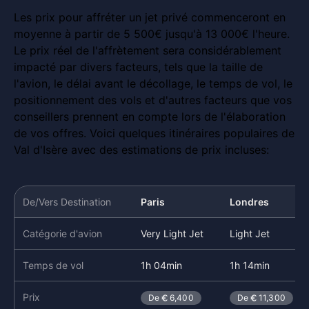
Les prix pour affréter un jet privé commenceront en
moyenne à partir de 5 500€ jusqu'à 13 000€ l'heure.
Le prix réel de l'affrètement sera considérablement
impacté par divers facteurs, tels que la taille de
l'avion, le délai avant le décollage, le temps de vol, le
positionnement des vols et d'autres facteurs que vos
conseillers prennent en compte lors de l'élaboration
de vos offres. Voici quelques itinéraires populaires de
Val d'Isère avec des estimations de prix incluses:
De/Vers Destination
Paris
Londres
Catégorie d'avion
Very Light Jet
Light Jet
Temps de vol
1h 04min
1h 14min
Prix
De
6,400
De
11,300