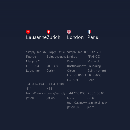
Lausanne
Zurich
London
Paris
Simply Jet SA
Simply Jet AG
Simply Jet UK
SIMPLY JET
Rue du
Selnaustrasse
Limited
FRANCE
Maupas 2
5
One
91 rue du
CH-1004
CH-8001
Bartholomew
Faubourg
Lausanne
Zurich
Close
Saint Honoré
UK-LONDON
FR-75008
EC1A 7BL
Paris
+41 414 104
+41 414 104
414
414
team@simply-
team@simply-
+44 208 068
+33 1 88 80
jet.ch
jet.ch
5555
35 63
team@simply-
team@simply-
jet.co.uk
jet.fr