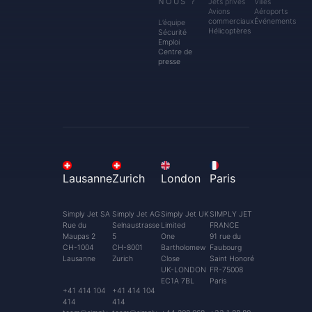
NOUS ?
Jets privés
Villes
Avions
Aéroports
commerciaux
Événements
L’équipe
Hélicoptères
Sécurité
Emploi
Centre de
presse
Lausanne
Zurich
London
Paris
Simply Jet SA
Simply Jet AG
Simply Jet UK
SIMPLY JET
Rue du
Selnaustrasse
Limited
FRANCE
Maupas 2
5
One
91 rue du
CH-1004
CH-8001
Bartholomew
Faubourg
Lausanne
Zurich
Close
Saint Honoré
UK-LONDON
FR-75008
EC1A 7BL
Paris
+41 414 104
+41 414 104
414
414