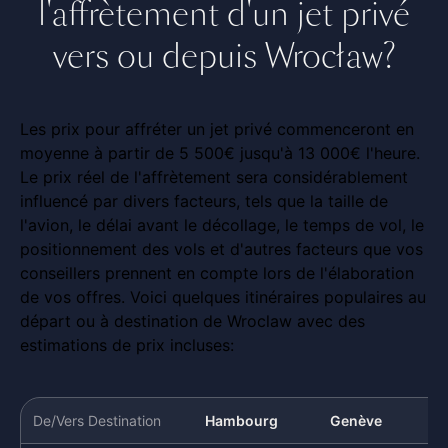
l'affrètement d'un jet privé
vers ou depuis Wrocław?
Les prix pour affréter un jet privé commenceront en
moyenne à partir de 5 500€ jusqu'à 13 000€ l'heure.
Le prix réel de l'affrètement sera considérablement
influencé par divers facteurs, tels que la taille de
l'avion, le délai avant le décollage, le temps de vol, le
positionnement des vols et d'autres facteurs que vos
conseillers prennent en compte lors de l'élaboration
de vos offres. Voici quelques itinéraires populaires au
départ ou à destination de Wroclaw avec des
estimations de prix incluses:
De/Vers Destination
Hambourg
Genève