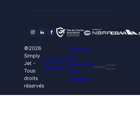
©2026
Politique
Simply
de
Conditions
Jet -
protection
Consent
générales
Sitemap
choices
Tous
des
droits
données
réservés