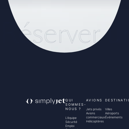
Réserver u
QUI
AVIONS
DESTINATI
SOMMES-
NOUS ?
Jets privés
Villes
Avions
Aéroports
commerciaux
Événements
L’équipe
Hélicoptères
Sécurité
Emploi