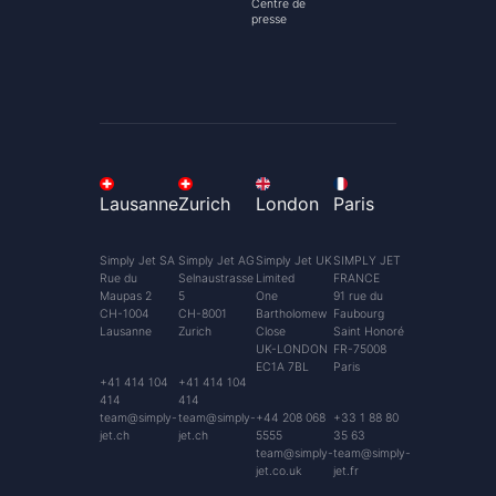
Centre de
presse
Lausanne
Zurich
London
Paris
Simply Jet SA
Simply Jet AG
Simply Jet UK
SIMPLY JET
Rue du
Selnaustrasse
Limited
FRANCE
Maupas 2
5
One
91 rue du
CH-1004
CH-8001
Bartholomew
Faubourg
Lausanne
Zurich
Close
Saint Honoré
UK-LONDON
FR-75008
EC1A 7BL
Paris
+41 414 104
+41 414 104
414
414
team@simply-
team@simply-
+44 208 068
+33 1 88 80
jet.ch
jet.ch
5555
35 63
team@simply-
team@simply-
jet.co.uk
jet.fr