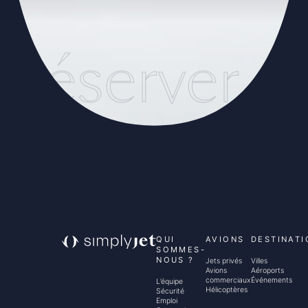
Réserver u
QUI
AVIONS
DESTINATI
SOMMES-
NOUS ?
Jets privés
Villes
Avions
Aéroports
commerciaux
Événements
L’équipe
Hélicoptères
Sécurité
Emploi