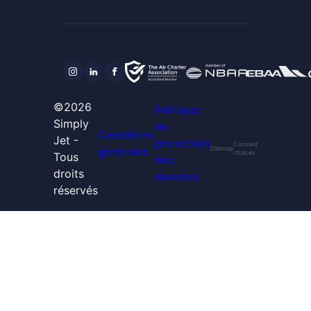
©2026
Politique
Simply
de
Conditions
Jet -
protection
Consent
générales
Sitemap
choices
Tous
des
droits
données
réservés