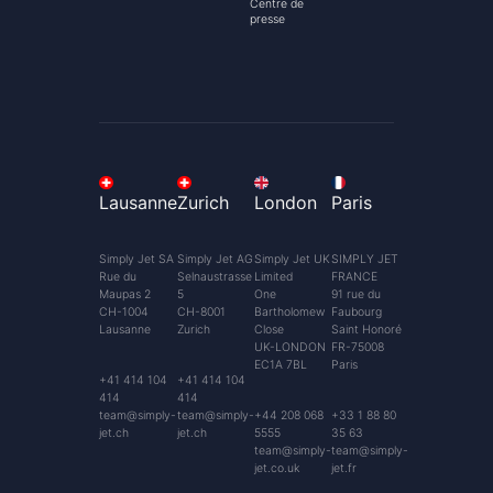
Centre de
presse
Lausanne
Zurich
London
Paris
Simply Jet SA
Simply Jet AG
Simply Jet UK
SIMPLY JET
Rue du
Selnaustrasse
Limited
FRANCE
Maupas 2
5
One
91 rue du
CH-1004
CH-8001
Bartholomew
Faubourg
Lausanne
Zurich
Close
Saint Honoré
UK-LONDON
FR-75008
EC1A 7BL
Paris
+41 414 104
+41 414 104
414
414
team@simply-
team@simply-
+44 208 068
+33 1 88 80
jet.ch
jet.ch
5555
35 63
team@simply-
team@simply-
jet.co.uk
jet.fr