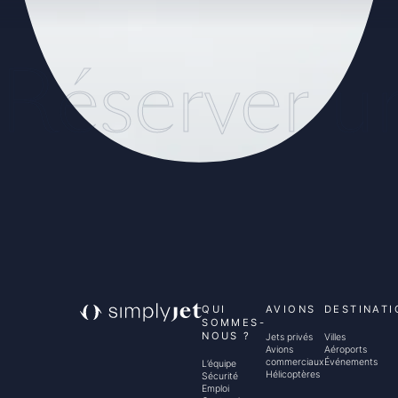
Réserver u
QUI
AVIONS
DESTINATI
SOMMES-
NOUS ?
Jets privés
Villes
Avions
Aéroports
commerciaux
Événements
L’équipe
Hélicoptères
Sécurité
Emploi