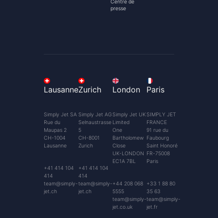
Centre de
presse
Lausanne
Zurich
London
Paris
Simply Jet SA
Simply Jet AG
Simply Jet UK
SIMPLY JET
Rue du
Selnaustrasse
Limited
FRANCE
Maupas 2
5
One
91 rue du
CH-1004
CH-8001
Bartholomew
Faubourg
Lausanne
Zurich
Close
Saint Honoré
UK-LONDON
FR-75008
EC1A 7BL
Paris
+41 414 104
+41 414 104
414
414
team@simply-
team@simply-
+44 208 068
+33 1 88 80
jet.ch
jet.ch
5555
35 63
team@simply-
team@simply-
jet.co.uk
jet.fr