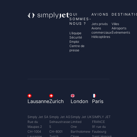
QUI
AVIONS
DESTINATI
SOMMES-
NOUS ?
Jets privés
Villes
Avions
Aéroports
commerciaux
Événements
L’équipe
Hélicoptères
Sécurité
Emploi
Centre de
presse
Lausanne
Zurich
London
Paris
Simply Jet SA
Simply Jet AG
Simply Jet UK
SIMPLY JET
Rue du
Selnaustrasse
Limited
FRANCE
Maupas 2
5
One
91 rue du
CH-1004
CH-8001
Bartholomew
Faubourg
Lausanne
Zurich
Close
Saint Honoré