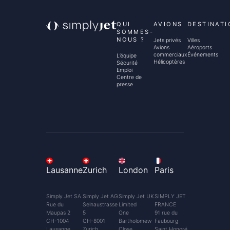
QUI
AVIONS
DESTINATI
SOMMES-
NOUS ?
Jets privés
Villes
Avions
Aéroports
commerciaux
Événements
L’équipe
Hélicoptères
Sécurité
Emploi
Centre de
presse
Lausanne
Zurich
London
Paris
Simply Jet SA
Simply Jet AG
Simply Jet UK
SIMPLY JET
Rue du
Selnaustrasse
Limited
FRANCE
Maupas 2
5
One
91 rue du
CH-1004
CH-8001
Bartholomew
Faubourg
Lausanne
Zurich
Close
Saint Honoré