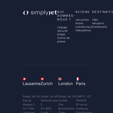
QUI
AVIONS
DESTINATI
SOMMES-
NOUS ?
Jets privés
Villes
Avions
Aéroports
commerciaux
Événements
L’équipe
Hélicoptères
Sécurité
Emploi
Centre de
presse
Lausanne
Zurich
London
Paris
Simply Jet SA
Simply Jet AG
Simply Jet UK
SIMPLY JET
Rue du
Selnaustrasse
Limited
FRANCE
Maupas 2
5
One
91 rue du
CH-1004
CH-8001
Bartholomew
Faubourg
Lausanne
Zurich
Close
Saint Honoré