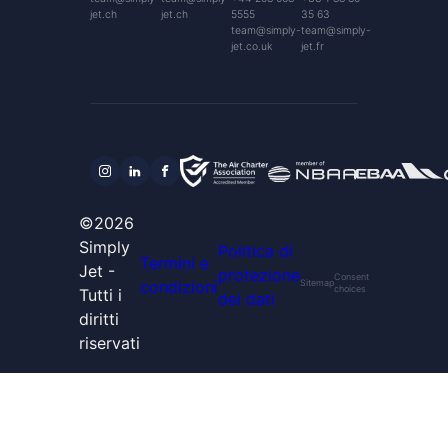
jet.ch
jet.ch
5555
35 63
team@simply-
team@simply-
jet.co.uk
jet.fr
©2026
Simply
Politica di
Termini e
Jet -
protezione
Consent
condizioni
Sitemap
choices
Tutti i
dei dati
diritti
riservati