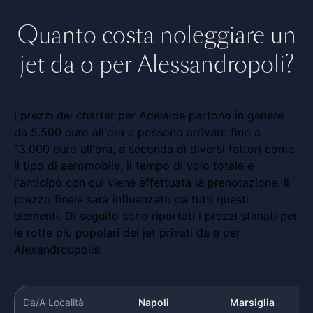
Quanto costa noleggiare un
jet da o per Alessandropoli?
I prezzi dei charter per Adelaide partono in genere
da 5.500 euro all'ora e possono arrivare fino a
13.000 euro all'ora, a seconda di diversi fattori come
il tipo di aeromobile, il tempo di volo totale e
l'anticipo con cui viene effettuata la prenotazione. Il
prezzo finale sarà influenzato da tutti questi
elementi. Di seguito sono riportati i prezzi stimati per
le rotte più popolari dei jet privati da e per
Alexandroupolis:
Da/A Località
Napoli
Marsiglia