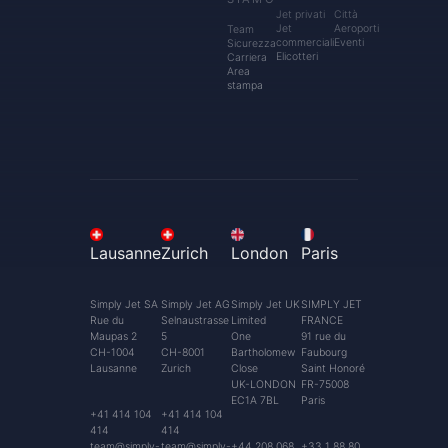
Jet privati
Città
Jet
Aeroporti
Team
commerciali
Eventi
Sicurezza
Elicotteri
Carriera
Area
stampa
Lausanne
Zurich
London
Paris
Simply Jet SA
Simply Jet AG
Simply Jet UK
SIMPLY JET
Rue du
Selnaustrasse
Limited
FRANCE
Maupas 2
5
One
91 rue du
CH-1004
CH-8001
Bartholomew
Faubourg
Lausanne
Zurich
Close
Saint Honoré
UK-LONDON
FR-75008
EC1A 7BL
Paris
+41 414 104
+41 414 104
414
414
team@simply-
team@simply-
+44 208 068
+33 1 88 80