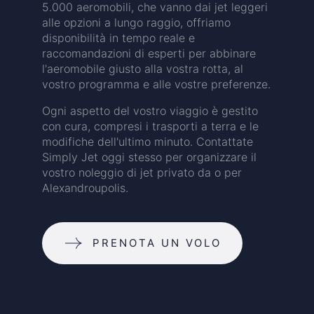
5.000 aeromobili, che vanno dai jet leggeri
alle opzioni a lungo raggio, offriamo
disponibilità in tempo reale e
raccomandazioni di esperti per abbinare
l'aeromobile giusto alla vostra rotta, al
vostro programma e alle vostre preferenze.
Ogni aspetto del vostro viaggio è gestito
con cura, compresi i trasporti a terra e le
modifiche dell'ultimo minuto. Contattate
Simply Jet oggi stesso per organizzare il
vostro noleggio di jet privato da o per
Alexandroupolis.
PRENOTA UN VOLO