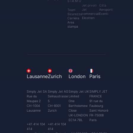
SIAMO
Jet privati
Città
Jet
Aeroporti
Team
commerciali
Eventi
Sicurezza
Elicotteri
Carriera
Area
stampa
Lausanne
Zurich
London
Paris
Simply Jet SA
Simply Jet AG
Simply Jet UK
SIMPLY JET
Rue du
Selnaustrasse
Limited
FRANCE
Maupas 2
5
One
91 rue du
CH-1004
CH-8001
Bartholomew
Faubourg
Lausanne
Zurich
Close
Saint Honoré
UK-LONDON
FR-75008
EC1A 7BL
Paris
+41 414 104
+41 414 104
414
414