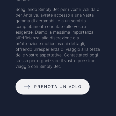
Scegliendo Simply Jet per i vostri voli da o
per Antalya, avrete accesso a una vasta
gamma di aeromobili e a un servizio
completamente orientato alle vostre
esigenze. Diamo la massima importanza
all’efficienza, alla discrezione e a
un’attenzione meticolosa ai dettagli,
offrendo un’esperienza di viaggio all’altezza
delle vostre aspettative. Contattateci oggi
stesso per organizzare il vostro prossimo
viaggio con Simply Jet.
PRENOTA UN VOLO