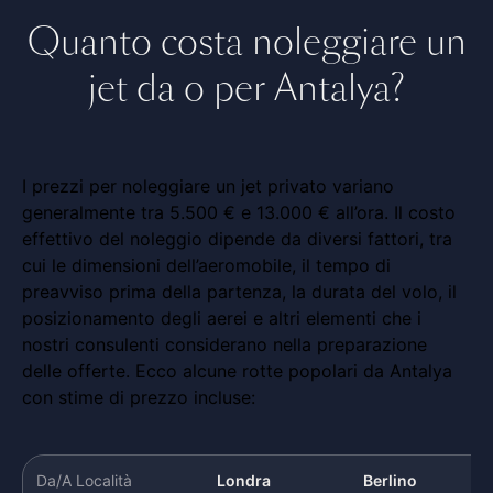
Quanto costa noleggiare un
jet da o per Antalya?
I prezzi per noleggiare un jet privato variano
generalmente tra 5.500 € e 13.000 € all’ora. Il costo
effettivo del noleggio dipende da diversi fattori, tra
cui le dimensioni dell’aeromobile, il tempo di
preavviso prima della partenza, la durata del volo, il
posizionamento degli aerei e altri elementi che i
nostri consulenti considerano nella preparazione
delle offerte. Ecco alcune rotte popolari da Antalya
con stime di prezzo incluse:
Da/A Località
Londra
Berlino