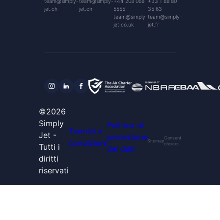
team@simply-
team@simply-
+44 208 068
+33 1 88 80
jet.ch
jet.ch
5555
35 63
team@simply-
team@simply-
jet.co.uk
jet.fr
©2026
Simply
Politica di
Termini e
Jet -
protezione
Consent
condizioni
Sitemap
choices
Tutti i
dei dati
diritti
riservati