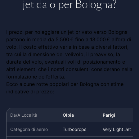
jet da o per Bologna?
I prezzi per noleggiare un jet privato verso Bologna
partono in media da 5.500 € fino a 13.000 € all’ora di
volo. Il costo effettivo varia in base a diversi fattori,
tra cui la dimensione del velivolo, il preavviso, la
durata del volo, eventuali voli di posizionamento e
altri elementi che i nostri consulenti considerano nella
formulazione dell’offerta.
Ecco alcune rotte popolari per Bologna con stime
indicative di prezzo:
Da/A Località
Olbia
Parigi
Categoria di aereo
Turboprops
Very Light Jet