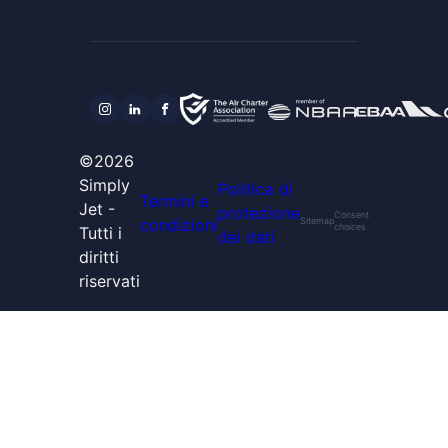
©2026
Simply
Politica di
Termini e
Jet -
protezione
Consent
condizioni
Sitemap
choices
Tutti i
dei dati
diritti
riservati