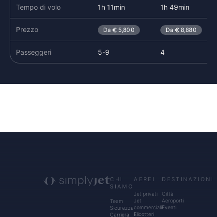
Tempo di volo
1h 11min
1h 49min
Prezzo
Da
5,800
Da
8,880
Passeggeri
5-9
4
CHI
AEREI
DESTINAZIONI
SIAMO
Jet privati
Città
Jet
Aeroporti
Team
commerciali
Eventi
Sicurezza
Elicotteri
Carriera