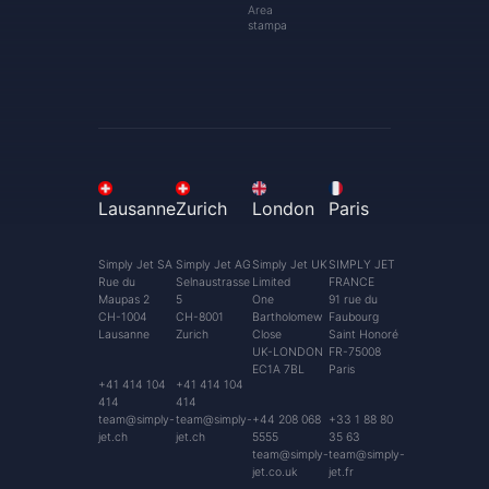
Area
stampa
Lausanne
Zurich
London
Paris
Simply Jet SA
Simply Jet AG
Simply Jet UK
SIMPLY JET
Rue du
Selnaustrasse
Limited
FRANCE
Maupas 2
5
One
91 rue du
CH-1004
CH-8001
Bartholomew
Faubourg
Lausanne
Zurich
Close
Saint Honoré
UK-LONDON
FR-75008
EC1A 7BL
Paris
+41 414 104
+41 414 104
414
414
team@simply-
team@simply-
+44 208 068
+33 1 88 80
jet.ch
jet.ch
5555
35 63
team@simply-
team@simply-
jet.co.uk
jet.fr