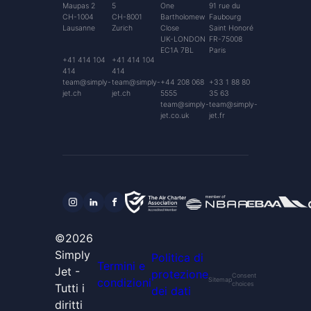
Maupas 2
5
One
91 rue du
CH-1004
CH-8001
Bartholomew
Faubourg
Lausanne
Zurich
Close
Saint Honoré
UK-LONDON
FR-75008
EC1A 7BL
Paris
+41 414 104
+41 414 104
414
414
team@simply-
team@simply-
+44 208 068
+33 1 88 80
jet.ch
jet.ch
5555
35 63
team@simply-
team@simply-
jet.co.uk
jet.fr
©2026
Simply
Politica di
Termini e
Jet -
protezione
Consent
condizioni
Sitemap
choices
Tutti i
dei dati
diritti