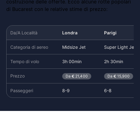
costruzione delle offerte. Ecco alcune rotte popolari
di Bucarest con le relative stime di prezzo:
Da/A Località
Londra
Parigi
Categoria di aereo
Midsize Jet
Super Light Jet
Tempo di volo
3h 00min
2h 30min
Prezzo
Da
21,400
Da
15,900
Passeggeri
8-9
6-8