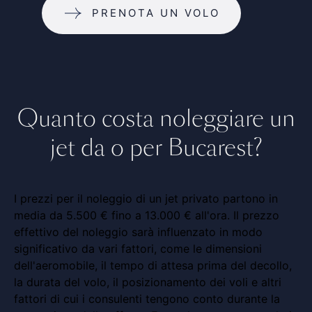
PRENOTA UN VOLO
Quanto costa noleggiare un
jet da o per Bucarest?
I prezzi per il noleggio di un jet privato partono in
media da 5.500 € fino a 13.000 € all'ora. Il prezzo
effettivo del noleggio sarà influenzato in modo
significativo da vari fattori, come le dimensioni
dell'aeromobile, il tempo di attesa prima del decollo,
la durata del volo, il posizionamento dei voli e altri
fattori di cui i consulenti tengono conto durante la