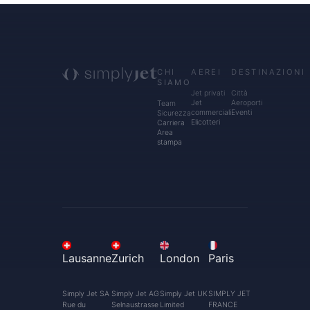
CHI
AEREI
DESTINAZIONI
SIAMO
Jet privati
Città
Jet
Aeroporti
Team
commerciali
Eventi
Sicurezza
Elicotteri
Carriera
Area
stampa
Lausanne
Zurich
London
Paris
Simply Jet SA
Simply Jet AG
Simply Jet UK
SIMPLY JET
Rue du
Selnaustrasse
Limited
FRANCE