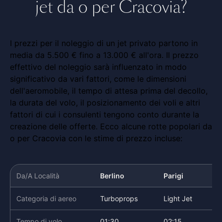
jet da o per Cracovia?
I prezzi per il noleggio di un jet privato partono in
media da 5.500 € fino a 13.000 € all'ora. Il prezzo
effettivo del noleggio sarà influenzato in modo
significativo da vari fattori, come le dimensioni
dell'aeromobile, il tempo di attesa prima del decollo,
la durata del volo, il posizionamento dei voli e altri
fattori di cui i consulenti tengono conto durante la
creazione delle offerte. Ecco alcune rotte popolari da
o per Cracovia con le stime di prezzo incluse:
Da/A Località
Berlino
Parigi
Categoria di aereo
Turboprops
Light Jet
Tempo di volo
01:30
02:15