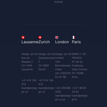
stampa
Lausanne
Zurich
London
Paris
Simply Jet SA
Simply Jet AG
Simply Jet UK
SIMPLY JET
Rue du
Selnaustrasse
Limited
FRANCE
Maupas 2
5
One
91 rue du
CH-1004
CH-8001
Bartholomew
Faubourg
Lausanne
Zurich
Close
Saint Honoré
UK-LONDON
FR-75008
EC1A 7BL
Paris
+41 414 104
+41 414 104
414
414
team@simply-
team@simply-
+44 208 068
+33 1 88 80
jet.ch
jet.ch
5555
35 63
team@simply-
team@simply-
jet.co.uk
jet.fr