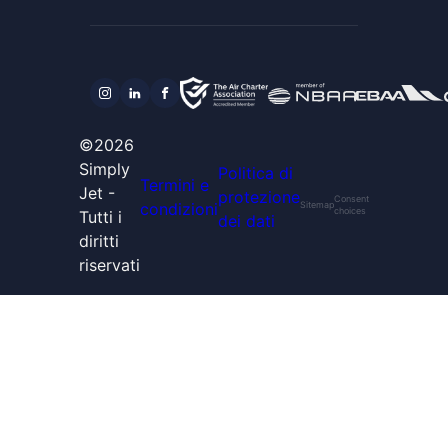
©2026
Simply
Politica di
Termini e
Jet -
protezione
Consent
condizioni
Sitemap
choices
Tutti i
dei dati
diritti
riservati