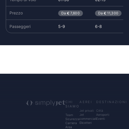
Prezzo
Da
7,600
Da
11,300
Passeggeri
5-9
6-8
CHI
AEREI
DESTINAZIONI
SIAMO
Jet privati
Città
Jet
Aeroporti
Team
commerciali
Eventi
Sicurezza
Elicotteri
Carriera
Area