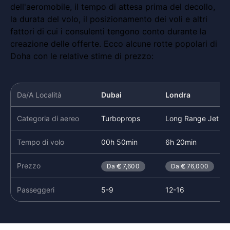
dell'aeromobile, il tempo di attesa prima del decollo,
la durata del volo, il posizionamento dei voli e altri
fattori di cui i consulenti tengono conto durante la
creazione delle offerte. Ecco alcune rotte popolari di
Doha con le relative stime di prezzo:
Da/A Località
Dubai
Londra
Categoria di aereo
Turboprops
Long Range Jet
Tempo di volo
00h 50min
6h 20min
Prezzo
Da
7,600
Da
76,000
Passeggeri
5-9
12-16