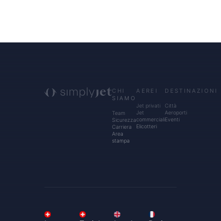
CHI
AEREI
DESTINAZIONI
SIAMO
Jet privati
Città
Jet
Aeroporti
Team
commerciali
Eventi
Sicurezza
Elicotteri
Carriera
Area
stampa