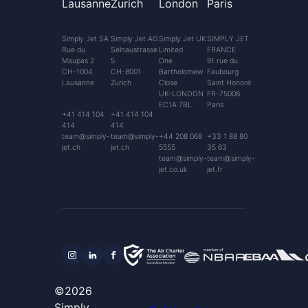
Lausanne
Zurich
London
Paris
Simply Jet SA
Simply Jet AG
Simply Jet UK
SIMPLY JET
Rue du
Selnaustrasse
Limited
FRANCE
Maupas 2
5
One
91 rue du
CH-1004
CH-8001
Bartholomew
Faubourg
Lausanne
Zurich
Close
Saint Honoré
UK-LONDON
FR-75008
EC1A 7BL
Paris
+41 414 104
+41 414 104
414
414
team@simply-
team@simply-
+44 208 068
+33 1 88 80
jet.ch
jet.ch
5555
35 63
team@simply-
team@simply-
jet.co.uk
jet.fr
©2026
Simply