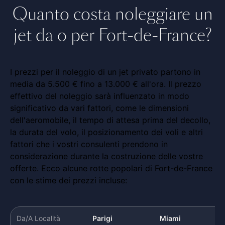
Quanto costa noleggiare un
jet da o per Fort-de-France?
I prezzi per il noleggio di un jet privato partono in
media da 5.500 € fino a 13.000 € all'ora. Il prezzo
effettivo del noleggio sarà influenzato in modo
significativo da vari fattori, come le dimensioni
dell'aeromobile, il tempo di attesa prima del decollo,
la durata del volo, il posizionamento dei voli e altri
fattori che i vostri consulenti prendono in
considerazione durante la costruzione delle vostre
offerte. Ecco alcune rotte popolari di Fort-de-France
con le stime dei prezzi incluse:
Da/A Località
Parigi
Miami