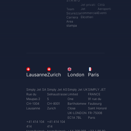
SIAMO
Jet privati
Città
Jet
Aeroporti
Team
commerciali
Eventi
Sicurezza
Elicotteri
Carriera
Area
stampa
Lausanne
Zurich
London
Paris
Simply Jet SA
Simply Jet AG
Simply Jet UK
SIMPLY JET
Rue du
Selnaustrasse
Limited
FRANCE
Maupas 2
5
One
91 rue du
CH-1004
CH-8001
Bartholomew
Faubourg
Lausanne
Zurich
Close
Saint Honoré
UK-LONDON
FR-75008
EC1A 7BL
Paris
+41 414 104
+41 414 104
414
414