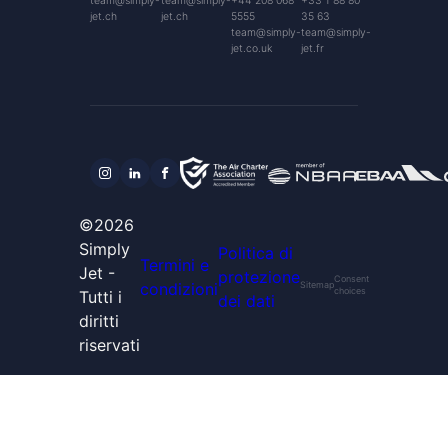
team@simply-
team@simply-
+44 208 068
+33 1 88 80
jet.ch
jet.ch
5555
35 63
team@simply-
team@simply-
jet.co.uk
jet.fr
©2026
Simply
Politica di
Termini e
Jet -
protezione
Consent
condizioni
Sitemap
choices
Tutti i
dei dati
diritti
riservati