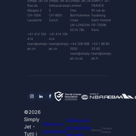
Simply Jet SA
Simply Jet AG
Simply Jet UK
SIMPLY JET
Rue du
Selnaustrasse
Limited
FRANCE
Maupas 2
5
One
91 rue du
CH-1004
CH-8001
Bartholomew
Faubourg
Lausanne
Zurich
Close
Saint Honoré
UK-LONDON
FR-75008
EC1A 7BL
Paris
+41 414 104
+41 414 104
414
414
team@simply-
team@simply-
+44 208 068
+33 1 88 80
jet.ch
jet.ch
5555
35 63
team@simply-
team@simply-
jet.co.uk
jet.fr
©2026
Simply
Politica di
Termini e
Jet -
protezione
Consent
condizioni
Sitemap
choices
Tutti i
dei dati