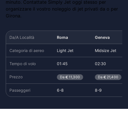
minuto. Contattate Simply Jet oggi stesso per
organizzare il vostro noleggio di jet privati da o per
Girona.
Da/A Località
Roma
Geneva
Categoria di aereo
Light Jet
Midsize Jet
Tempo di volo
01:45
02:30
Prezzo
Da
11,300
Da
21,400
Passeggeri
6-8
8-9