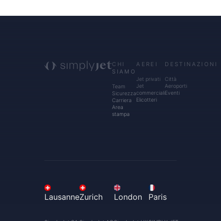
CHI
AEREI
DESTINAZIONI
SIAMO
Jet privati
Città
Jet
Aeroporti
Team
commerciali
Eventi
Sicurezza
Elicotteri
Carriera
Area
stampa
Lausanne
Zurich
London
Paris