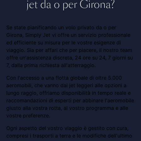
jet da o per Girona?
Se state pianificando un volo privato da o per
Girona, Simply Jet vi offre un servizio professionale
ed efficiente su misura per le vostre esigenze di
viaggio. Sia per affari che per piacere, il nostro team
offre un'assistenza discreta, 24 ore su 24, 7 giorni su
7, dalla prima richiesta all'atterraggio.
Con l'accesso a una flotta globale di oltre 5.000
aeromobili, che vanno dai jet leggeri alle opzioni a
lungo raggio, offriamo disponibilità in tempo reale e
raccomandazioni di esperti per abbinare l'aeromobile
giusto alla vostra rotta, al vostro programma e alle
vostre preferenze.
Ogni aspetto del vostro viaggio è gestito con cura,
compresi i trasporti a terra e le modifiche dell'ultimo