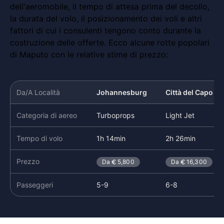
dell'aeromobile, il tempo di attesa prima del decollo,
la durata del volo, il posizionamento dei voli e altri
fattori di cui i consulenti tengono conto durante la
costruzione delle offerte. Ecco alcune rotte popolari
di Maputo con le relative stime di prezzo:
Da/A Località
Johannesburg
Città del Capo
Categoria di aereo
Turboprops
Light Jet
Tempo di volo
1h 14min
2h 26min
Prezzo
Da
5,800
Da
16,300
Passeggeri
5-9
6-8