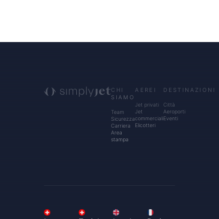
CHI
AEREI
DESTINAZIONI
SIAMO
Jet privati
Città
Jet
Aeroporti
Team
commerciali
Eventi
Sicurezza
Elicotteri
Carriera
Area
stampa