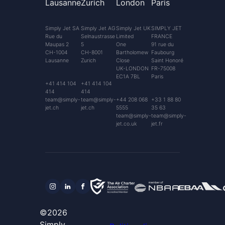
Lausanne
Zurich
London
Paris
Simply Jet SA
Simply Jet AG
Simply Jet UK
SIMPLY JET
Rue du
Selnaustrasse
Limited
FRANCE
Maupas 2
5
One
91 rue du
CH-1004
CH-8001
Bartholomew
Faubourg
Lausanne
Zurich
Close
Saint Honoré
UK-LONDON
FR-75008
EC1A 7BL
Paris
+41 414 104
+41 414 104
414
414
team@simply-
team@simply-
+44 208 068
+33 1 88 80
jet.ch
jet.ch
5555
35 63
team@simply-
team@simply-
jet.co.uk
jet.fr
©2026
Simply