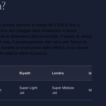
a?
jet privato partono in media da 5.500 € fino a
ettivo del noleggio sarà influenzato in modo
come le dimensioni dell'aeromobile, il tempo di attesa
 volo, il posizionamento dei voli e altri fattori di
 durante la costruzione delle offerte. Ecco alcune
e relative stime di prezzo:
Riyadh
Londra
Istanbul
Super Light
Super Midsize
t
Midsize Je
Jet
Jet