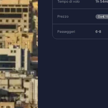
Tempo di volo
1h 54m
Prezzo
Da
1
Passeggeri
6-8