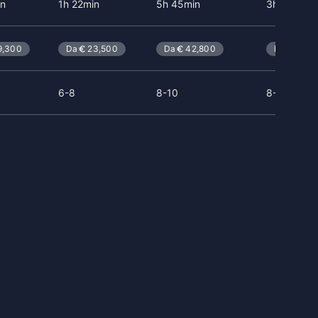
in
1h 22min
5h 45min
3h 01min
9,300
Da
23,500
Da
42,800
Da
27,6
6-8
8-10
8-9