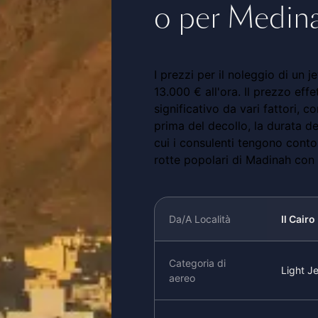
o per Medin
I prezzi per il noleggio di un 
13.000 € all'ora. Il prezzo eff
significativo da vari fattori, 
prima del decollo, la durata del
cui i consulenti tengono conto
rotte popolari di Madinah con l
Da/A Località
Il Cairo
Categoria di
Light Je
aereo