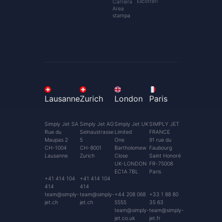
Elicotteri
Carriera
Area
stampa
Lausanne
Zurich
London
Paris
Simply Jet SA
Simply Jet AG
Simply Jet UK
SIMPLY JET
Rue du
Selnaustrasse
Limited
FRANCE
Maupas 2
5
One
91 rue du
CH-1004
CH-8001
Bartholomew
Faubourg
Lausanne
Zurich
Close
Saint Honoré
UK-LONDON
FR-75008
EC1A 7BL
Paris
+41 414 104
+41 414 104
414
414
team@simply-
team@simply-
+44 208 068
+33 1 88 80
jet.ch
jet.ch
5555
35 63
team@simply-
team@simply-
jet.co.uk
jet.fr