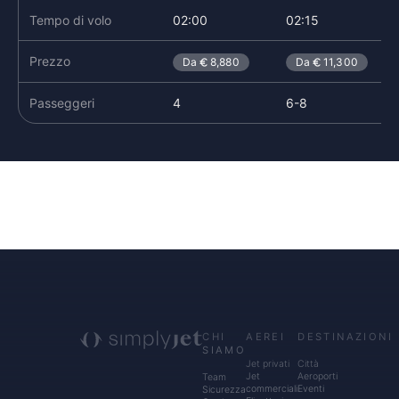
Tempo di volo
02:00
02:15
Prezzo
Da
8,880
Da
11,300
Passeggeri
4
6-8
CHI
AEREI
DESTINAZIONI
SIAMO
Jet privati
Città
Jet
Aeroporti
Team
commerciali
Eventi
Sicurezza