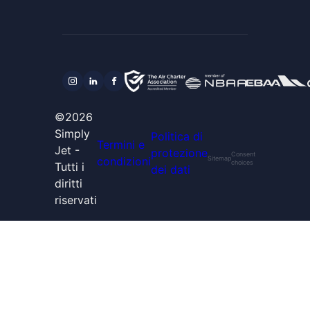
©2026
Simply
Politica di
Termini e
Jet -
protezione
Consent
condizioni
Sitemap
choices
Tutti i
dei dati
diritti
riservati