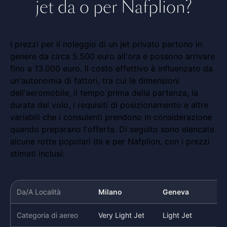
jet da o per Nafplion?
I prezzi per il noleggio di un jet privato partono in
genere da circa 5.500 euro all'ora e possono arrivare
fino a 13.000 euro. Il costo effettivo è influenzato da
un'autonomia di fattori, tra cui le dimensioni
dell'aeromobile, il tempo prima della partenza, la
durata del volo, i requisiti di posizionamento e altre
variabili che i consulenti prendono in considerazione
quando preparano l'offerta. Di seguito sono elencate
alcune rotte popolari da e per Nafplion, con i prezzi
stimati inclusi:
Da/A Località
Milano
Geneva
Categoria di aereo
Very Light Jet
Light Jet