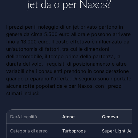
jet da o per Naxos?
I prezzi per il noleggio di un jet privato partono in
genere da circa 5.500 euro all'ora e possono arrivare
fino a 13.000 euro. Il costo effettivo è influenzato da
un'autonomia di fattori, tra cui le dimensioni
dell'aeromobile, il tempo prima della partenza, la
durata del volo, i requisiti di posizionamento e altre
variabili che i consulenti prendono in considerazione
quando preparano l'offerta. Di seguito sono riportate
alcune rotte popolari da e per Naxos, con i prezzi
stimati inclusi:
Da/A Località
Atene
Geneva
Categoria di aereo
Turboprops
Super Light Jet