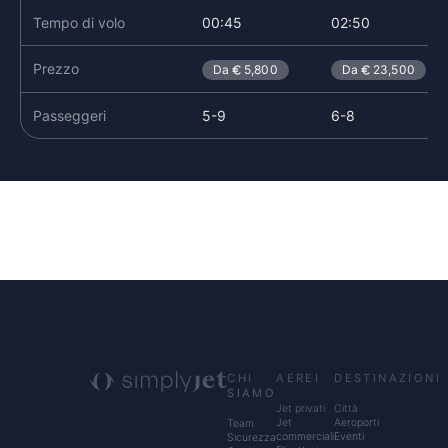
Tempo di volo
00:45
02:50
Prezzo
Da
5,800
Da
23,500
Passeggeri
5-9
6-8
CHI
AEREI
DESTINAZIONI
SIAMO
Jet privati
Città
Jet
Aeroporti
Team
commerciali
Eventi
Sicurezza