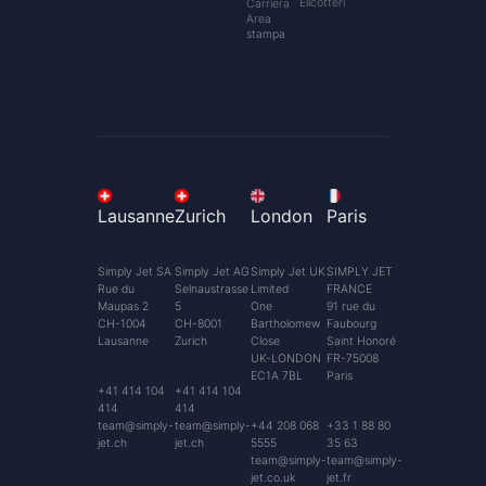
Elicotteri
Carriera
Area
stampa
Lausanne
Zurich
London
Paris
Simply Jet SA
Simply Jet AG
Simply Jet UK
SIMPLY JET
Rue du
Selnaustrasse
Limited
FRANCE
Maupas 2
5
One
91 rue du
CH-1004
CH-8001
Bartholomew
Faubourg
Lausanne
Zurich
Close
Saint Honoré
UK-LONDON
FR-75008
EC1A 7BL
Paris
+41 414 104
+41 414 104
414
414
team@simply-
team@simply-
+44 208 068
+33 1 88 80
jet.ch
jet.ch
5555
35 63
team@simply-
team@simply-
jet.co.uk
jet.fr