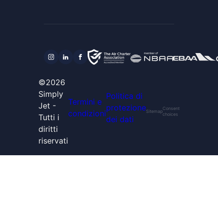
©2026
Simply
Politica di
Termini e
Jet -
protezione
Consent
condizioni
Sitemap
choices
Tutti i
dei dati
diritti
riservati