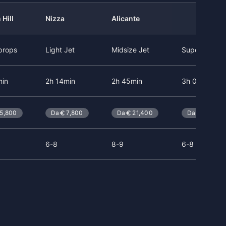
 Hill
Nizza
Alicante
props
Light Jet
Midsize Jet
Super Light J
min
2h 14min
2h 45min
3h 00min
5,800
Da
7,800
Da
21,400
Da
23,500
6-8
8-9
6-8