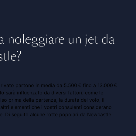
 noleggiare un jet da
tle?
 privato partono in media da 5.500 € fino a 13.000 €
volo sarà influenzato da diversi fattori, come le
iso prima della partenza, la durata del volo, il
altri elementi che i vostri consulenti considerano
te. Di seguito alcune rotte popolari da Newcastle