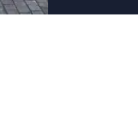
CHI SIAMO
AEREI
Team
Jet privati
Sicurezza
Jet commerciali
Carriera
Elicotteri
Area stampa