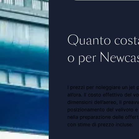
Quanto costa
o per Newcas
I prezzi per noleggiare un jet
all’ora. Il costo effettivo del 
dimensioni dell’aereo, il preavv
posizionamento del velivolo e 
nella preparazione delle offer
con stime di prezzo incluse: