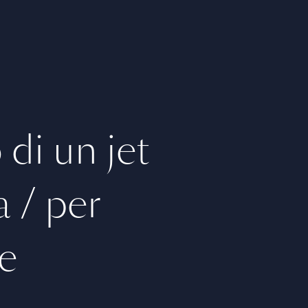
di un jet
a / per
e