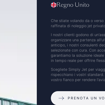
Regno Unito
Che stiate volando da o verso 
raffinata di noleggio jet privat
I nostri clienti godono di un'as
organizzare una partenza all'ul
anticipo, i nostri consulenti d
selezionate con cura. Con acces
garantiamo la soluzione ideale 
in tempo reale per offrire flessi
Scegliete Simply Jet per viaggi
rispecchiano i vostri standard. 
vostro fianco per rendere l'avi
PRENOTA UN V