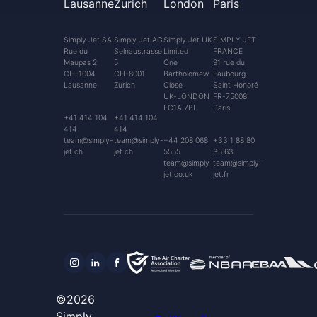
Lausanne
Zurich
London
Paris
Simply Jet SA
Simply Jet AG
Simply Jet UK
SIMPLY JET
Rue du
Selnaustrasse
Limited
FRANCE
Maupas 2
5
One
91 rue du
CH-1004
CH-8001
Bartholomew
Faubourg
Lausanne
Zurich
Close
Saint Honoré
UK-LONDON
FR-75008
EC1A 7BL
Paris
+41 414 104
+41 414 104
414
414
team@simply-
team@simply-
+44 208 068
+33 1 88 80
jet.ch
jet.ch
5555
35 63
team@simply-
team@simply-
jet.co.uk
jet.fr
©2026
Simply