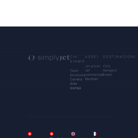
CHI
AEREI
DESTINAZIONI
SIAMO
Jet privati
Città
Jet
Aeroporti
Team
commerciali
Eventi
Sicurezza
Elicotteri
Carriera
Area
stampa