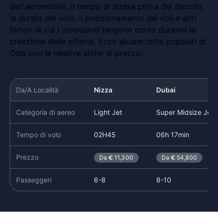
dell'aeromobile, il tempo di attesa prima del decollo,
la durata del volo, il posizionamento dei voli e altri
fattori di cui i consulenti tengono conto durante la
creazione delle offerte. Ecco alcune rotte popolari di
Oslo con le relative stime di prezzo:
Da/A Località
Nizza
Dubai
Categoria di aereo
Light Jet
Super Midsize Jet
Tempo di volo
02H45
06h 17min
Prezzo
Da
11,300
Da
54,800
Passeggeri
6-8
8-10